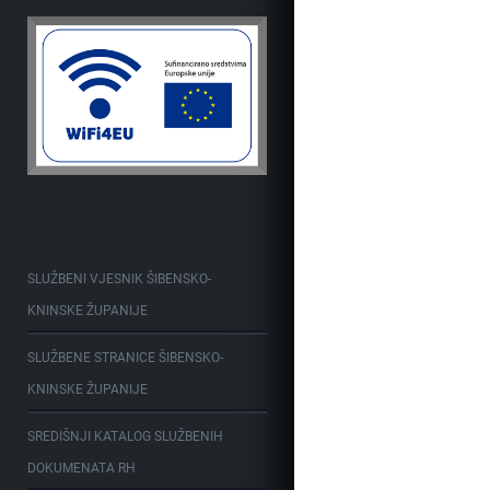
SLUŽBENI VJESNIK ŠIBENSKO-
KNINSKE ŽUPANIJE
SLUŽBENE STRANICE ŠIBENSKO-
KNINSKE ŽUPANIJE
SREDIŠNJI KATALOG SLUŽBENIH
DOKUMENATA RH