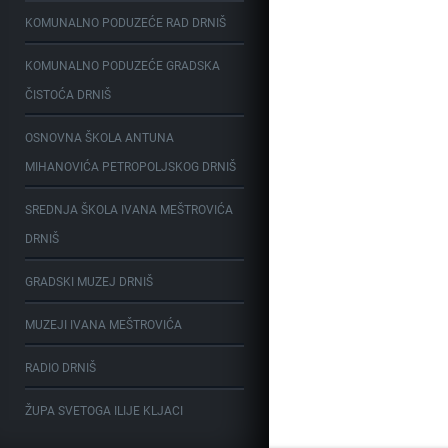
KOMUNALNO PODUZEĆE RAD DRNIŠ
KOMUNALNO PODUZEĆE GRADSKA
ČISTOĆA DRNIŠ
OSNOVNA ŠKOLA ANTUNA
MIHANOVIĆA PETROPOLJSKOG DRNIŠ
SREDNJA ŠKOLA IVANA MEŠTROVIĆA
DRNIŠ
GRADSKI MUZEJ DRNIŠ
MUZEJI IVANA MEŠTROVIĆA
RADIO DRNIŠ
ŽUPA SVETOGA ILIJE KLJACI