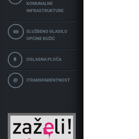
KOMUNALNE
INFRASTRUKTURE
SLUŽBENO GLASILO
OPĆINE RUŽIĆ
OGLASNA PLOČA
ITRANSPARENTNOST