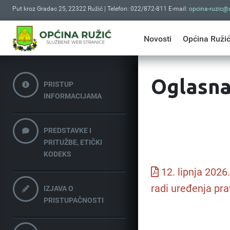
Put kroz Gradac 25, 22322 Ružić | Telefon: 022/872-811 E-mail:
opcina-ruzic@s
Novosti
Općina Ruži
Oglasna
PRISTUP
INFORMACIJAMA
PREDSTAVKE I
PRITUŽBE, ETIČKI
KODEKS
12. lipnja 2026
radi uređenja pra
IZJAVA O
PRISTUPAČNOSTI