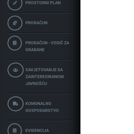
PROSTORNI PLAN
PRORAČUN
PRORAČUN - VODIČ ZA
GRAĐANE
SAVJETOVANJE SA
ZAINTERESIRANOM
JAVNOŠĆU
KOMUNALNO
GOSPODARSTVO
EVIDENCIJA