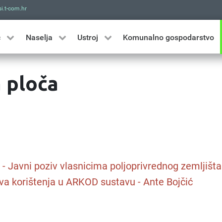
i.t-com.hr
Traži
ć
Naselja
Ustroj
Komunalno gospodarstvo
 ploča
. - Javni poziv vlasnicima poljoprivrednog zemljišta
va korištenja u ARKOD sustavu - Ante Bojčić