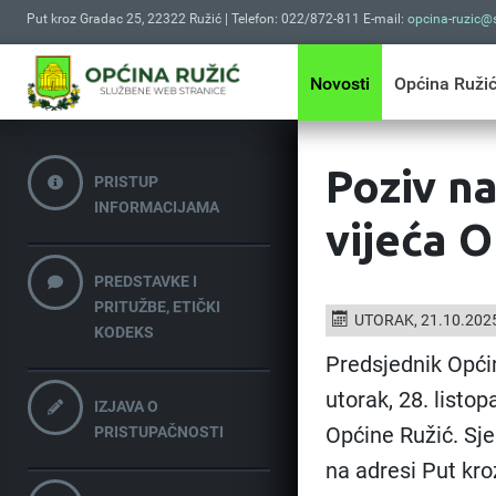
Put kroz Gradac 25, 22322 Ružić | Telefon: 022/872-811 E-mail:
opcina-ruzic@s
Novosti
Općina Ruži
Poziv n
PRISTUP
INFORMACIJAMA
vijeća O
PREDSTAVKE I
PRITUŽBE, ETIČKI
UTORAK, 21.10.202
KODEKS
Predsjednik Općin
utorak, 28. listo
IZJAVA O
Općine Ružić. Sje
PRISTUPAČNOSTI
na adresi Put kro