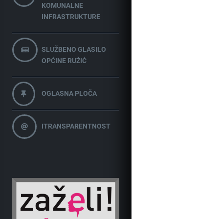
KOMUNALNE
INFRASTRUKTURE
SLUŽBENO GLASILO
OPĆINE RUŽIĆ
OGLASNA PLOČA
ITRANSPARENTNOST