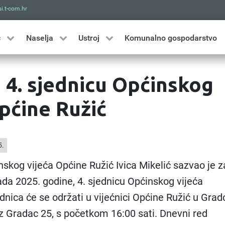
i.t-com.hr
Traži
ć
Naselja
Ustroj
Komunalno gospodarstvo
a 4. sjednicu Općinskog
pćine Ružić
5.
skog vijeća Općine Ružić Ivica Mikelić sazvao je z
pada 2025. godine, 4. sjednicu Općinskog vijeća
dnica će se održati u vijećnici Općine Ružić u Grad
z Gradac 25, s početkom 16:00 sati. Dnevni red