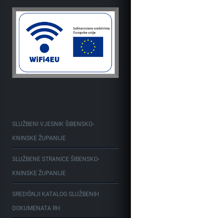
SLUŽBENI VJESNIK ŠIBENSKO-
KNINSKE ŽUPANIJE
SLUŽBENE STRANICE ŠIBENSKO-
KNINSKE ŽUPANIJE
SREDIŠNJI KATALOG SLUŽBENIH
DOKUMENATA RH