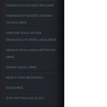
KOMUNALNO PODUZEĆE RAD DRNIŠ
KOMUNALNO PODUZEĆE GRADSKA
ČISTOĆA DRNIŠ
OSNOVNA ŠKOLA ANTUNA
MIHANOVIĆA PETROPOLJSKOG DRNIŠ
SREDNJA ŠKOLA IVANA MEŠTROVIĆA
DRNIŠ
GRADSKI MUZEJ DRNIŠ
MUZEJI IVANA MEŠTROVIĆA
RADIO DRNIŠ
ŽUPA SVETOGA ILIJE KLJACI