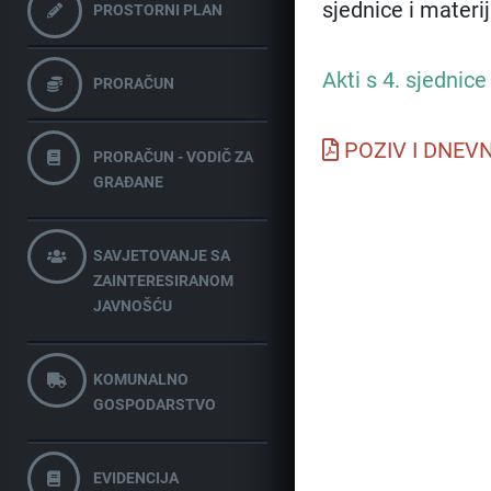
sjednice i materi
PROSTORNI PLAN
Akti s 4. sjednic
PRORAČUN
POZIV I DNEVN
PRORAČUN - VODIČ ZA
GRAĐANE
SAVJETOVANJE SA
ZAINTERESIRANOM
JAVNOŠĆU
KOMUNALNO
GOSPODARSTVO
EVIDENCIJA