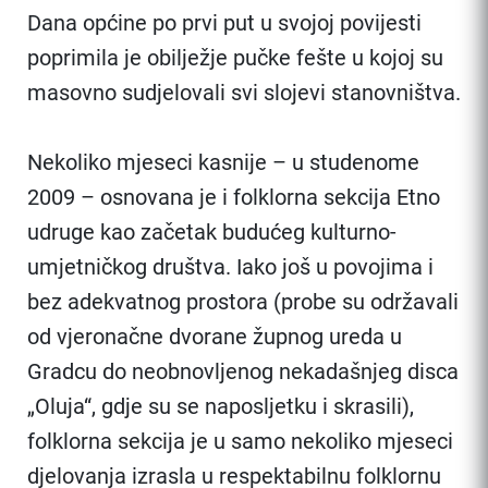
Dana općine po prvi put u svojoj povijesti
poprimila je obilježje pučke fešte u kojoj su
masovno sudjelovali svi slojevi stanovništva.
Nekoliko mjeseci kasnije – u studenome
2009 – osnovana je i folklorna sekcija Etno
udruge kao začetak budućeg kulturno-
umjetničkog društva. Iako još u povojima i
bez adekvatnog prostora (probe su održavali
od vjeronačne dvorane župnog ureda u
Gradcu do neobnovljenog nekadašnjeg disca
„Oluja“, gdje su se naposljetku i skrasili),
folklorna sekcija je u samo nekoliko mjeseci
djelovanja izrasla u respektabilnu folklornu