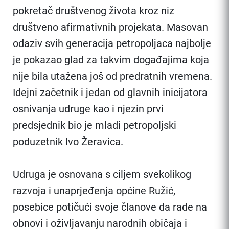
pokretač društvenog života kroz niz
društveno afirmativnih projekata. Masovan
odaziv svih generacija petropoljaca najbolje
je pokazao glad za takvim događajima koja
nije bila utažena još od predratnih vremena.
Idejni začetnik i jedan od glavnih inicijatora
osnivanja udruge kao i njezin prvi
predsjednik bio je mladi petropoljski
poduzetnik Ivo Žeravica.
Udruga je osnovana s ciljem svekolikog
razvoja i unaprjeđenja općine Ružić,
posebice potičući svoje članove da rade na
obnovi i oživljavanju narodnih običaja i