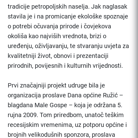
tradicije petropoljskih naselja. Jak naglasak
stavila je i na promicanje ekološke spoznaje
o potrebi očuvanja prirode i čovjekova
okoliša kao najviših vrednota, brizi o
uređenju, oživljavanju, te stvaranju uvjeta za
kvalitetniji život, obnovi i prezentaciji
prirodnih, povijesnih i kulturnih vrijednosti.
Prvi značajniji projekt udruge bila je
organizacija proslave Dana općine Ružić –
blagdana Male Gospe – koja je održana 5.
rujna 2009. Tom priredbom, unatoč teškim
recesijskim vremenima, uz potporu općine i
brojnih velikodušnih sponzora, proslava