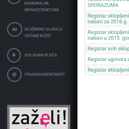
KOMUNALNE
SPORAZUMA
INFRASTRUKTURE
Registar sklopljen
nabavi za 2016.g.
SLUŽBENO GLASILO
Registar sklopljen
OPĆINE RUŽIĆ
nabavi u 2015. god
Registar svih sklo
OGLASNA PLOČA
Registar ugovora 
Registar sklopljen
ITRANSPARENTNOST