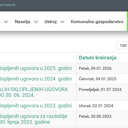
i.t-com.hr
Traži
ć
Naselja
Ustroj
Komunalno gospodarstvo
Prika
Datum kreiranja
klopljenih ugovora u 2025. godini
Petak, 09.01.2026.
klopljenih ugovora u 2024. godini
Četvrtak, 09.01.2025.
ALIH SKLOPLJENIH UGOVORA
Ponedjeljak, 01.07.2024.
DO 30. 06. 2024.
klopljenih ugovora u 2023. godini
Utorak, 02.01.2024.
klopljenih ugovora za razdoblje
Petak, 30.06.2023.
 30. lipnja 2023. godine