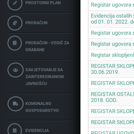
PROSTORNI PLAN
Registar ugovora s
Evidencija ostalih
od 01. 01. 2022. d
PRORAČUN
Registar ugovora s
PRORAČUN - VODIČ ZA
Registar ugovora s
GRAĐANE
Registar skloplje
REGISTAR SKLOP
SAVJETOVANJE SA
30.06.2019.
ZAINTERESIRANOM
REGISTAR SKLOP
JAVNOŠĆU
REGISTAR OSTAL
2018. GOD.
KOMUNALNO
GOSPODARSTVO
REGISTAR SKLOP
REGISTAR SKLOP
EVIDENCIJA
REGISTAR UGOVO