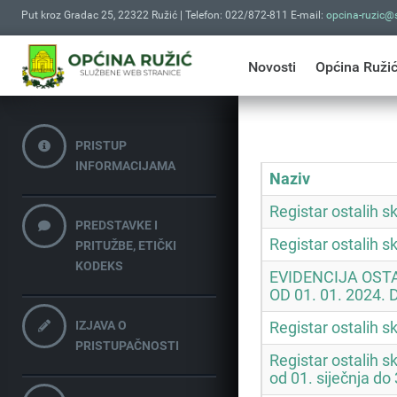
Put kroz Gradac 25, 22322 Ružić | Telefon: 022/872-811 E-mail:
opcina-ruzic@s
Novosti
Općina Ruži
PRISTUP
INFORMACIJAMA
Naziv
Registar ostalih s
PREDSTAVKE I
Registar ostalih s
PRITUŽBE, ETIČKI
KODEKS
EVIDENCIJA OST
OD 01. 01. 2024. 
IZJAVA O
Registar ostalih s
PRISTUPAČNOSTI
Registar ostalih s
od 01. siječnja do