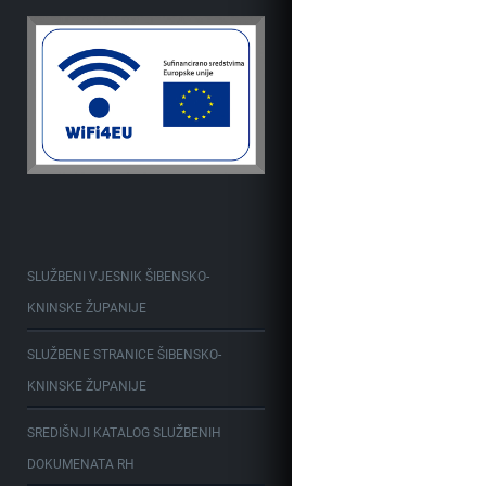
SLUŽBENI VJESNIK ŠIBENSKO-
KNINSKE ŽUPANIJE
SLUŽBENE STRANICE ŠIBENSKO-
KNINSKE ŽUPANIJE
SREDIŠNJI KATALOG SLUŽBENIH
DOKUMENATA RH