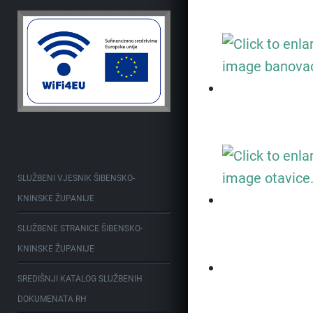
SLUŽBENI VJESNIK ŠIBENSKO-
KNINSKE ŽUPANIJE
SLUŽBENE STRANICE ŠIBENSKO-
KNINSKE ŽUPANIJE
SREDIŠNJI KATALOG SLUŽBENIH
DOKUMENATA RH