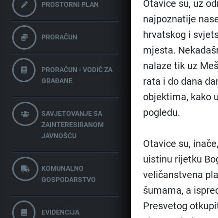
Otavice su, uz o
PROSTORNI PLAN
najpoznatije nase
hrvatskog i svjet
PRORAČUN
mjesta. Nekadašn
nalaze tik uz Me
PRORAČUN - VODIČ ZA
rata i do dana da
GRAĐANE
objektima, kako 
pogledu.
SAVJETOVANJE SA
ZAINTERESIRANOM
JAVNOŠĆU
Otavice su, inače
uistinu rijetku B
KOMUNALNO
veličanstvena pla
GOSPODARSTVO
šumama, a ispred 
Presvetog otkupit
EVIDENCIJA