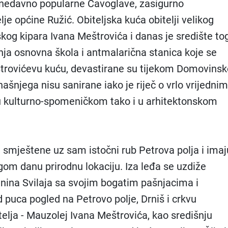
dnedavno popularne Čavoglave, zasigurno
lje općine Ružić. Obiteljska kuća obitelji velikog
skog kipara Ivana Meštrovića i danas je središte to
ja osnovna škola i antmalarična stanica koje se
štrovićevu kuću, devastirane su tijekom Domovins
našnjega nisu sanirane iako je riječ o vrlo vrijednim
u kulturno-spomeničkom tako i u arhitektonskom
, smještene uz sam istočni rub Petrova polja i imaj
ogom danu prirodnu lokaciju. Iza leđa se uzdiže
nina Svilaja sa svojim bogatim pašnjacima i
puca pogled na Petrovo polje, Drniš i crkvu
elja - Mauzolej Ivana Meštrovića, kao središnju