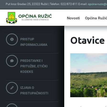
Put kroz Gradac 25, 22322 Ružić | Telefon: 022/872-811 E-mail:
opcina-ruzic@s
Novosti
Općina Ruži
Otavice
PRISTUP
INFORMACIJAMA
PREDSTAVKE I
PRITUŽBE, ETIČKI
KODEKS
IZJAVA O
PRISTUPAČNOSTI