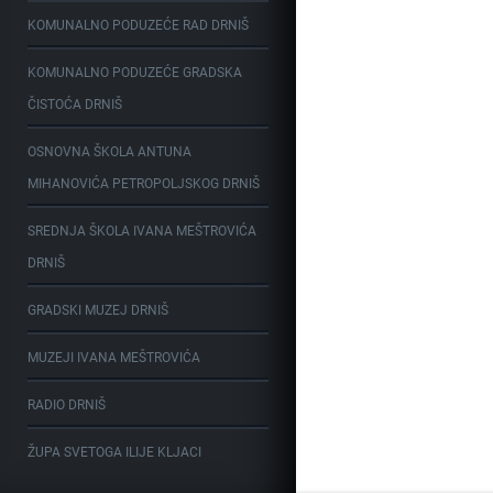
KOMUNALNO PODUZEĆE RAD DRNIŠ
KOMUNALNO PODUZEĆE GRADSKA
ČISTOĆA DRNIŠ
OSNOVNA ŠKOLA ANTUNA
MIHANOVIĆA PETROPOLJSKOG DRNIŠ
SREDNJA ŠKOLA IVANA MEŠTROVIĆA
DRNIŠ
GRADSKI MUZEJ DRNIŠ
MUZEJI IVANA MEŠTROVIĆA
RADIO DRNIŠ
ŽUPA SVETOGA ILIJE KLJACI