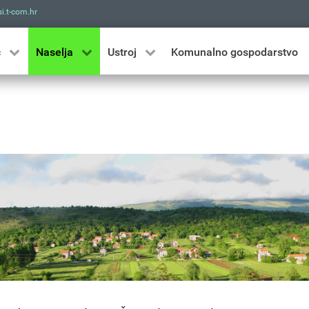
i.t-com.hr
Traži
ć
Naselja
Ustroj
Komunalno gospodarstvo