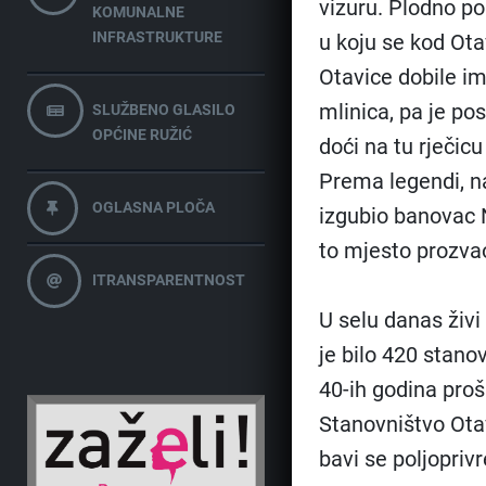
vizuru. Plodno po
KOMUNALNE
INFRASTRUKTURE
u koju se kod Ota
Otavice dobile i
mlinica, pa je p
SLUŽBENO GLASILO
OPĆINE RUŽIĆ
doći na tu rječic
Prema legendi, na
OGLASNA PLOČA
izgubio banovac 
to mjesto prozva
ITRANSPARENTNOST
U selu danas živi 
je bilo 420 stano
40-ih godina proš
Stanovništvo Otav
bavi se poljopriv