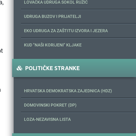
a,
LOVAČKA UDRUGA SOKOL RUŽIĆ
UDRUGA BUZOV I PRIJATELJI
EKO UDRUGA ZA ZAŠTITU IZVORA I JEZERA
KUD "NAŠI KORIJENI" KLJAKE
ot
POLITIČKE STRANKE
a
HRVATSKA DEMOKRATSKA ZAJEDNICA (HDZ)
DOMOVINSKI POKRET (DP)
LOZA-NEZAVISNA LISTA