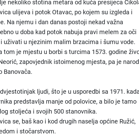
lje nekoliko stotina metara od kuća presijeca Čikol
vica ulijeva i potok Otavac, po kojem su izgleda i
me. Na njemu i dan danas postoji nekad važna
osebno u doba kad potok nabuja pravi melem za oči
u i uživati u njezinim malim brzacima i šumu vode.
 tom je mjestu u borbi s turcima 1573. godine živ
Neorić, zapovjednik istoimenog mjesta, pa je narod
o Banovača.
dvjestotinjak ljudi, što je u usporedbi sa 1971. kad
vnika predstavlja manje od polovice, a bilo je tamo
log stoljeća i svojih 500 stanovnika.
ica se, baš kao i kod drugih naselja općine Ružić,
redom i stočarstvom.