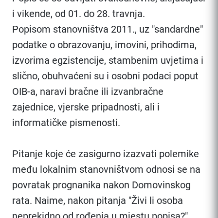
i vikende, od 01. do 28. travnja.
Popisom stanovništva 2011., uz "sandardne"
podatke o obrazovanju, imovini, prihodima,
izvorima egzistencije, stambenim uvjetima i
slično, obuhvaćeni su i osobni podaci poput
OIB-a, naravi bračne ili izvanbračne
zajednice, vjerske pripadnosti, ali i
informatičke pismenosti.
Pitanje koje će zasigurno izazvati polemike
među lokalnim stanovništvom odnosi se na
povratak prognanika nakon Domovinskog
rata. Naime, nakon pitanja "Živi li osoba
neprekidno od rođenja u mjestu popisa?"