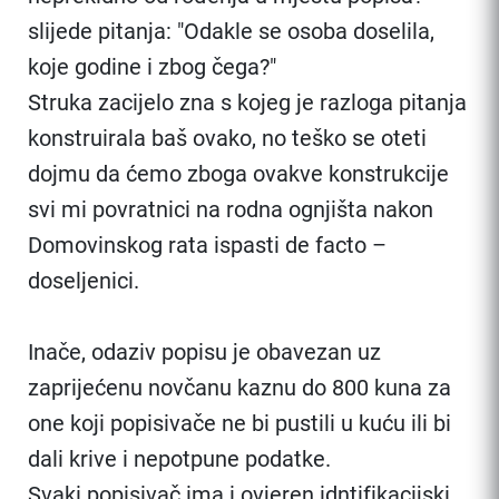
slijede pitanja: "Odakle se osoba doselila,
koje godine i zbog čega?"
Struka zacijelo zna s kojeg je razloga pitanja
konstruirala baš ovako, no teško se oteti
dojmu da ćemo zboga ovakve konstrukcije
svi mi povratnici na rodna ognjišta nakon
Domovinskog rata ispasti de facto –
doseljenici.
Inače, odaziv popisu je obavezan uz
zaprijećenu novčanu kaznu do 800 kuna za
one koji popisivače ne bi pustili u kuću ili bi
dali krive i nepotpune podatke.
Svaki popisivač ima i ovjeren idntifikacijski