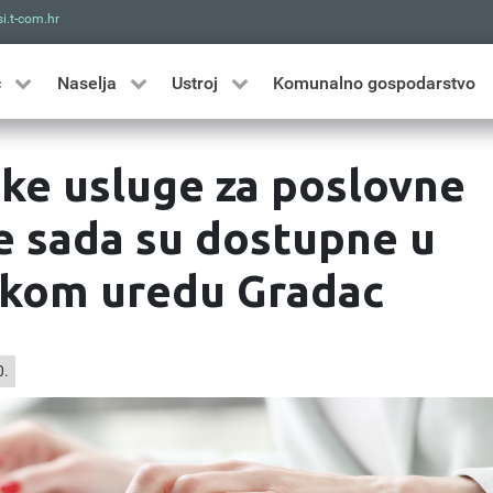
i.t-com.hr
Traži
ć
Naselja
Ustroj
Komunalno gospodarstvo
ke usluge za poslovne
e sada su dostupne u
kom uredu Gradac
0.