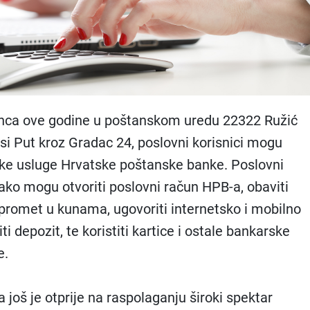
nca ove godine u poštanskom uredu 22322 Ružić
si Put kroz Gradac 24, poslovni korisnici mogu
ske usluge Hrvatske poštanske banke. Poslovni
 tako mogu otvoriti poslovni račun HPB-a, obaviti
 promet u kunama, ugovoriti internetsko i mobilno
ti depozit, te koristiti kartice i ostale bankarske
e.
još je otprije na raspolaganju široki spektar