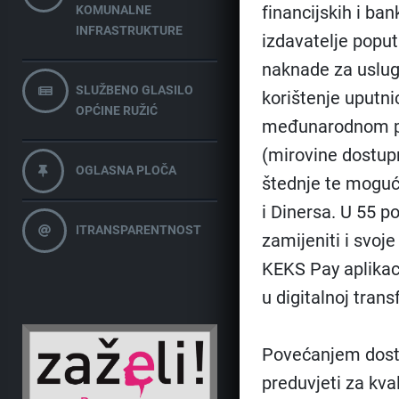
financijskih i ba
KOMUNALNE
INFRASTRUKTURE
izdavatelje popu
naknade za uslug
SLUŽBENO GLASILO
korištenje uputni
OPĆINE RUŽIĆ
međunarodnom pr
(mirovine dostup
OGLASNA PLOČA
štednje te moguć
i Dinersa. U 55 
ITRANSPARENTNOST
zamijeniti i svoj
KEKS Pay aplikaci
u digitalnoj trans
Povećanjem dostu
preduvjeti za kval