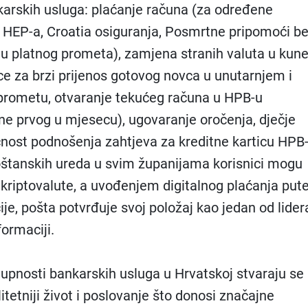
nkarskih usluga: plaćanje računa (za određene
t HEP-a, Croatia osiguranja, Posmrtne pripomoći b
u platnog prometa), zamjena stranih valuta u kune
ce za brzi prijenos gotovog novca u unutarnjem i
ometu, otvaranje tekućeg računa u HPB-u
ne prvog u mjesecu), ugovaranje oročenja, dječje
nost podnošenja zahtjeva za kreditne karticu HPB
poštanskih ureda u svim županijama korisnici mogu
e kriptovalute, a uvođenjem digitalnog plaćanja pu
je, pošta potvrđuje svoj položaj kao jedan od lider
formaciji.
pnosti bankarskih usluga u Hrvatskoj stvaraju se
itetniji život i poslovanje što donosi značajne