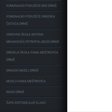
KOMUNALNO PODUZEĆE RAD DRNIŠ
KOMUNALNO PODUZEĆE GRADSKA
ČISTOĆA DRNIŠ
OSNOVNA ŠKOLA ANTUNA
MIHANOVIĆA PETROPOLJSKOG DRNIŠ
SREDNJA ŠKOLA IVANA MEŠTROVIĆA
DRNIŠ
GRADSKI MUZEJ DRNIŠ
MUZEJI IVANA MEŠTROVIĆA
RADIO DRNIŠ
ŽUPA SVETOGA ILIJE KLJACI