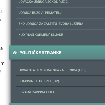
LOVAČKA UDRUGA SOKOL RUŽIĆ
ez
UDRUGA BUZOV I PRIJATELJI
,
EKO UDRUGA ZA ZAŠTITU IZVORA I JEZERA
KUD "NAŠI KORIJENI" KLJAKE
-a
POLITIČKE STRANKE
tem
a
HRVATSKA DEMOKRATSKA ZAJEDNICA (HDZ)
DOMOVINSKI POKRET (DP)
LOZA-NEZAVISNA LISTA