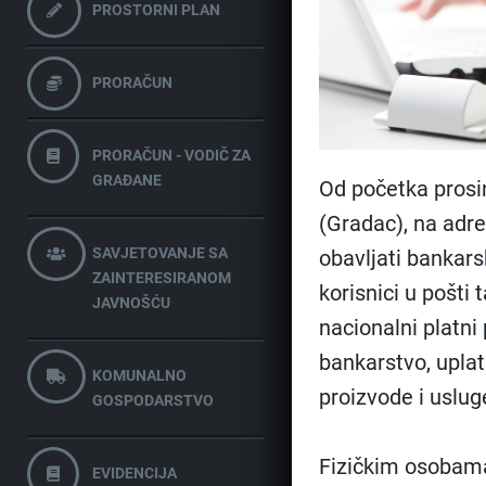
PROSTORNI PLAN
PRORAČUN
PRORAČUN - VODIČ ZA
GRAĐANE
Od početka prosi
(Gradac), na adre
SAVJETOVANJE SA
obavljati bankar
ZAINTERESIRANOM
korisnici u pošti
JAVNOŠĆU
nacionalni platni
bankarstvo, uplati
KOMUNALNO
proizvode i uslug
GOSPODARSTVO
Fizičkim osobama 
EVIDENCIJA