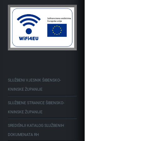
SLUŽBENI VJESNIK ŠIBENSKO-
KNINSKE ŽUPANIJE
SLUŽBENE STRANICE ŠIBENSKO-
KNINSKE ŽUPANIJE
SREDIŠNJI KATALOG SLUŽBENIH
DOKUMENATA RH