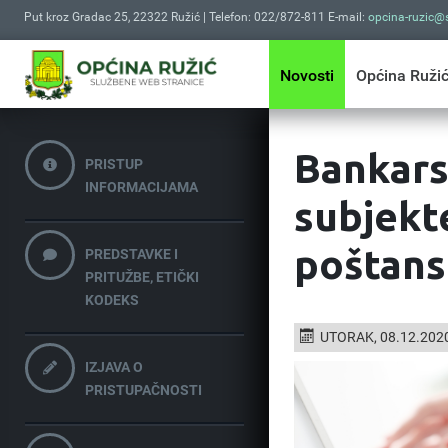
Put kroz Gradac 25, 22322 Ružić | Telefon: 022/872-811 E-mail:
opcina-ruzic@s
Novosti
Općina Ruži
Bankars
PRISTUP
INFORMACIJAMA
subjekt
poštans
PREDSTAVKE I
PRITUŽBE, ETIČKI
KODEKS
UTORAK, 08.12.202
IZJAVA O
PRISTUPAČNOSTI