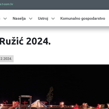
i.t-com.hr
Traži
ć
Naselja
Ustroj
Komunalno gospodarstvo
Ružić 2024.
2.2024.