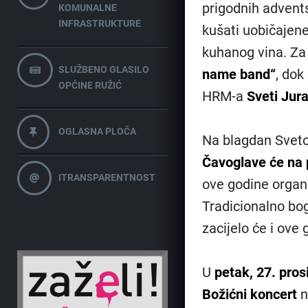
prigodnih advent
KOMUNALNE
INFRASTRUKTURE
kušati uobičajene
kuhanog vina. Za
SLUŽBENO GLASILO
name band“
, dok
OPĆINE RUŽIĆ
HRM-a
Sveti Jura
OGLASNA PLOČA
Na blagdan Sveto
Čavoglave će na 
ITRANSPARENTNOST
ove godine organ
Tradicionalno bo
zacijelo će i ove 
U
petak, 27. pros
Božićni koncert
n