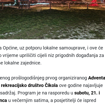
a Općine, uz potporu lokalne samouprave, i ove će
vrijeme upriličiti cijeli niz prigodnih događanja za
še lokalne zajednice.
enog prošlogodišnjeg prvog organiziranog
Adventa
 rekreacijsko društvo Čikola
ove godine najavljuje
ji sadržaj. Program je na rasporedu u
subotu, 21. i
inca
u večernjim satima, a posjetitelji će ispred