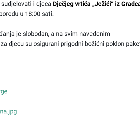
sudjelovati i djeca
Dječjeg vrtića „Ježići“ iz Gradc
poredu u 18:00 sati.
đanja je slobodan, a na svim navedenim
a djecu su osigurani prigodni božićni poklon paket