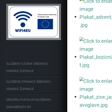
SLUŽBENI VJESNIK ŠIBENSKO-
KNINSKE ŽUPANIJE
SLUŽBENE STRANICE ŠIBENSKO-
KNINSKE ŽUPANIJE
SREDIŠNJI KATALOG SLUŽBENIH
DOKUMENATA RH