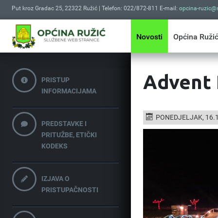
Put kroz Gradac 25, 22322 Ružić | Telefon: 022/872-811 E-mail:
opcina-ruzic@s
Novosti
Općina Ruži
Advent 
PRISTUP
INFORMACIJAMA
PONEDJELJAK, 16.1
PREDSTAVKE I
PRITUŽBE, ETIČKI
KODEKS
IZJAVA O
PRISTUPAČNOSTI