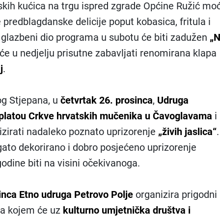
skih kućica na trgu ispred zgrade Općine Ružić moć
 predblagdanske delicije poput kobasica, fritula i
 glazbeni dio programa u subotu će biti zadužen
„
 će u nedjelju prisutne zabavljati renomirana klapa
j
.
g Stjepana, u
četvrtak 26. prosinca
,
Udruga
platou Crkve hrvatskih mučenika u Čavoglavama
i
izirati nadaleko poznato uprizorenje
„živih jaslica“
.
gato dekorirano i dobro posjećeno uprizorenje
godine biti na visini očekivanoga.
inca Etno udruga Petrovo Polje
organizira prigodni
a kojem će uz
kulturno umjetnička društva i