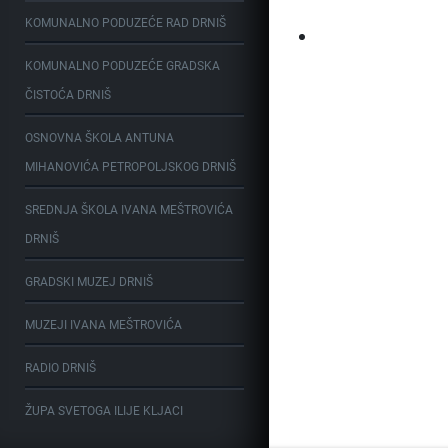
KOMUNALNO PODUZEĆE RAD DRNIŠ
KOMUNALNO PODUZEĆE GRADSKA
ČISTOĆA DRNIŠ
OSNOVNA ŠKOLA ANTUNA
MIHANOVIĆA PETROPOLJSKOG DRNIŠ
SREDNJA ŠKOLA IVANA MEŠTROVIĆA
DRNIŠ
GRADSKI MUZEJ DRNIŠ
MUZEJI IVANA MEŠTROVIĆA
RADIO DRNIŠ
ŽUPA SVETOGA ILIJE KLJACI