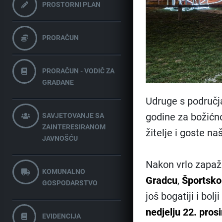
PROSTORNI PLAN
PRORAČUN
PRORAČUN - VODIČ ZA
GRAĐANE
Udruge s područj
godine za božićno 
SAVJETOVANJE SA
ZAINTERESIRANOM
žitelje i goste na
JAVNOŠĆU
Nakon vrlo zapaž
KOMUNALNO
Gradcu
,
Športsko
GOSPODARSTVO
još bogatiji i bol
nedjelju 22. pros
EVIDENCIJA