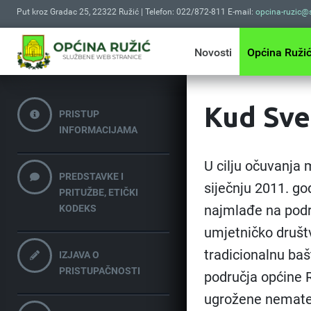
Put kroz Gradac 25, 22322 Ružić | Telefon: 022/872-811 E-mail:
opcina-ruzic@s
Novosti
Općina Ruži
Kud Sveti
PRISTUP
INFORMACIJAMA
U cilju očuvanja 
PREDSTAVKE I
siječnju 2011. god
PRITUŽBE, ETIČKI
najmlađe na podr
KODEKS
umjetničko društvo
tradicionalnu baš
IZJAVA O
PRISTUPAČNOSTI
područja općine R
ugrožene nemater