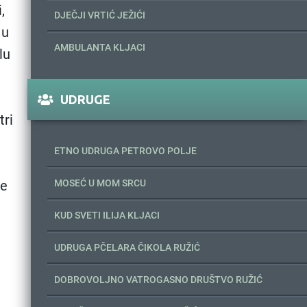
,
DJEČJI VRTIĆ JEŽIĆI
 u
AMBULANTA KLJACI
lu
UDRUGE
tri
ETNO UDRUGA PETROVO POLJE
re
MOSEĆ U MOM SRCU
KUD SVETI ILIJA KLJACI
UDRUGA PČELARA ČIKOLA RUŽIĆ
DOBROVOLJNO VATROGASNO DRUŠTVO RUŽIĆ