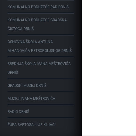
KOMUNALNO PODUZEĆE RAD DRNIŠ
KOMUNALNO PODUZEĆE GRADSKA
ČISTOĆA DRNIŠ
OSNOVNA ŠKOLA ANTUNA
MIHANOVIĆA PETROPOLJSKOG DRNIŠ
SREDNJA ŠKOLA IVANA MEŠTROVIĆA
DRNIŠ
GRADSKI MUZEJ DRNIŠ
MUZEJI IVANA MEŠTROVIĆA
RADIO DRNIŠ
ŽUPA SVETOGA ILIJE KLJACI