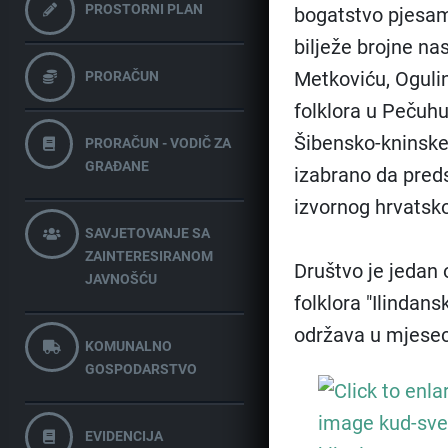
PROSTORNI PLAN
bogatstvo pjesama
bilježe brojne na
Metkoviću, Oguli
PRORAČUN
folklora u Pečuhu
Šibensko-kninske 
PRORAČUN - VODIČ ZA
GRAĐANE
izabrano da pred
izvornog hrvatsko
SAVJETOVANJE SA
ZAINTERESIRANOM
Društvo je jedan
JAVNOŠĆU
folklora "Ilindan
održava u mjesec
KOMUNALNO
GOSPODARSTVO
EVIDENCIJA