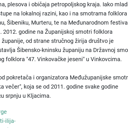
, plesova i običaja petropoljskog kraja. Iako mladi
stupe na lokalnoj razini, kao i na smotrama folklora
nu, Šibeniku, Murteru, te na Međunarodnom festiva
. 2012. godine na Županijskoj smotri folklora
županije, od strane stručnog žirija društvo je
stavlja Šibensko-kninsku županiju na Državnoj smo
g folklora "47. Vinkovačke jeseni" u Vinkovcima.
 od pokretača i organizatora Međužupanijske smot
ska večer", koja se od 2011. godine svake godine
u srpnju u Kljacima.