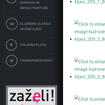
KOMUNALNE
INFRASTRUKTURE
SLUŽBENO GLASILO
OPĆINE RUŽIĆ
OGLASNA PLOČA
ITRANSPARENTNOST