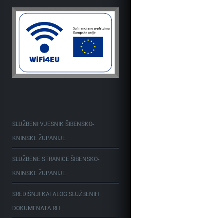
SLUŽBENI VJESNIK ŠIBENSKO-
KNINSKE ŽUPANIJE
SLUŽBENE STRANICE ŠIBENSKO-
KNINSKE ŽUPANIJE
SREDIŠNJI KATALOG SLUŽBENIH
DOKUMENATA RH