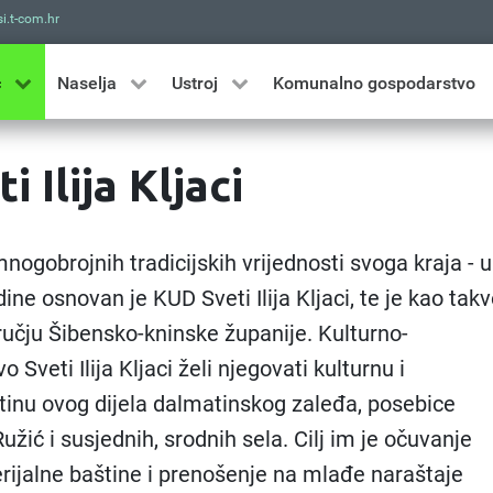
i.t-com.hr
Traži
ć
Naselja
Ustroj
Komunalno gospodarstvo
 Ilija Kljaci
mnogobrojnih tradicijskih vrijednosti svoga kraja - u
ine osnovan je KUD Sveti Ilija Kljaci, te je kao tak
učju Šibensko-kninske županije. Kulturno-
 Sveti Ilija Kljaci želi njegovati kulturnu i
tinu ovog dijela dalmatinskog zaleđa, posebice
užić i susjednih, srodnih sela. Cilj im je očuvanje
ijalne baštine i prenošenje na mlađe naraštaje