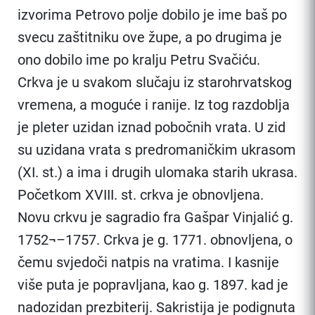
izvorima Petrovo polje dobilo je ime baš po
svecu zaštitniku ove župe, a po drugima je
ono dobilo ime po kralju Petru Svačiću.
Crkva je u svakom slučaju iz starohrvatskog
vremena, a moguće i ranije. Iz tog razdoblja
je pleter uzidan iznad pobočnih vrata. U zid
su uzidana vrata s predromaničkim ukrasom
(XI. st.) a ima i drugih ulomaka starih ukrasa.
Početkom XVIII. st. crkva je obnovljena.
Novu crkvu je sagradio fra Gašpar Vinjalić g.
1752¬–1757. Crkva je g. 1771. obnovljena, o
čemu svjedoči natpis na vratima. I kasnije
više puta je popravljana, kao g. 1897. kad je
nadozidan prezbiterij. Sakristija je podignuta