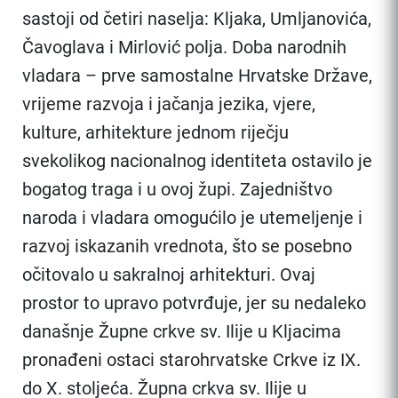
sastoji od četiri naselja: Kljaka, Umljanovića,
Čavoglava i Mirlović polja. Doba narodnih
vladara – prve samostalne Hrvatske Države,
vrijeme razvoja i jačanja jezika, vjere,
kulture, arhitekture jednom riječju
svekolikog nacionalnog identiteta ostavilo je
bogatog traga i u ovoj župi. Zajedništvo
naroda i vladara omogućilo je utemeljenje i
razvoj iskazanih vrednota, što se posebno
očitovalo u sakralnoj arhitekturi. Ovaj
prostor to upravo potvrđuje, jer su nedaleko
današnje Župne crkve sv. Ilije u Kljacima
pronađeni ostaci starohrvatske Crkve iz IX.
do X. stoljeća. Župna crkva sv. Ilije u