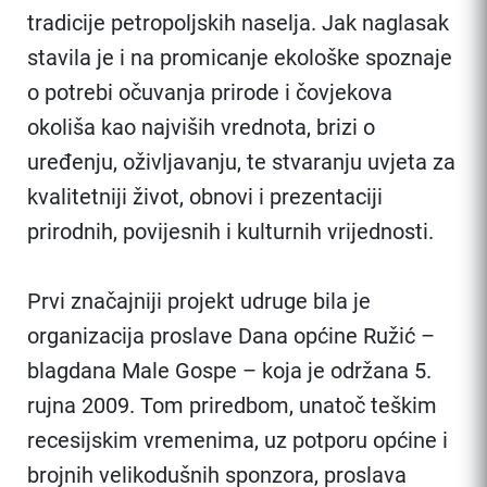
tradicije petropoljskih naselja. Jak naglasak
stavila je i na promicanje ekološke spoznaje
o potrebi očuvanja prirode i čovjekova
okoliša kao najviših vrednota, brizi o
uređenju, oživljavanju, te stvaranju uvjeta za
kvalitetniji život, obnovi i prezentaciji
prirodnih, povijesnih i kulturnih vrijednosti.
Prvi značajniji projekt udruge bila je
organizacija proslave Dana općine Ružić –
blagdana Male Gospe – koja je održana 5.
rujna 2009. Tom priredbom, unatoč teškim
recesijskim vremenima, uz potporu općine i
brojnih velikodušnih sponzora, proslava