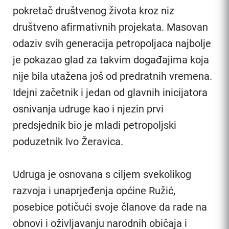
pokretač društvenog života kroz niz
društveno afirmativnih projekata. Masovan
odaziv svih generacija petropoljaca najbolje
je pokazao glad za takvim događajima koja
nije bila utažena još od predratnih vremena.
Idejni začetnik i jedan od glavnih inicijatora
osnivanja udruge kao i njezin prvi
predsjednik bio je mladi petropoljski
poduzetnik Ivo Žeravica.
Udruga je osnovana s ciljem svekolikog
razvoja i unaprjeđenja općine Ružić,
posebice potičući svoje članove da rade na
obnovi i oživljavanju narodnih običaja i