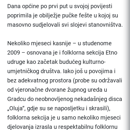
Dana općine po prvi put u svojoj povijesti
poprimila je obilježje pučke fešte u kojoj su
masovno sudjelovali svi slojevi stanovništva.
Nekoliko mjeseci kasnije – u studenome
2009 – osnovana je i folklorna sekcija Etno
udruge kao začetak budućeg kulturno-
umjetničkog društva. Iako još u povojima i
bez adekvatnog prostora (probe su održavali
od vjeronačne dvorane župnog ureda u
Gradcu do neobnovljenog nekadašnjeg disca
„Oluja“, gdje su se naposljetku i skrasili),
folklorna sekcija je u samo nekoliko mjeseci
djelovanja izrasla u respektabilnu folklornu