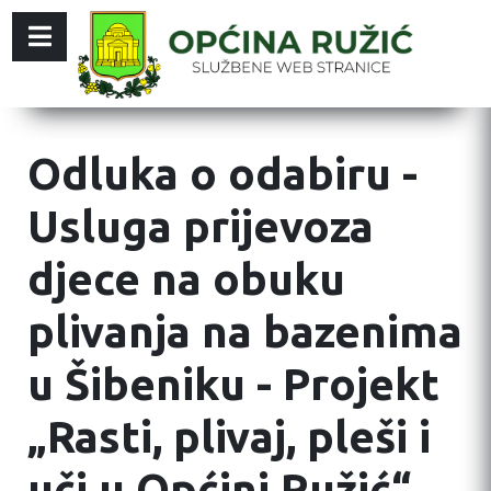
Odluka o odabiru -
Usluga prijevoza
djece na obuku
plivanja na bazenima
u Šibeniku - Projekt
„Rasti, plivaj, pleši i
uči u Općini Ružić“