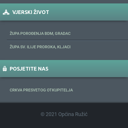
VJERSKI ŽIVOT
ŽUPA POROĐENJA BDM, GRADAC
ŽUPA SV. ILIJE PROROKA, KLJACI
POSJETITE NAS
CRKVA PRESVETOG OTKUPITELJA
© 2021 Općina Ružić