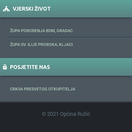
VJERSKI ŽIVOT
ŽUPA POROĐENJA BDM, GRADAC
ŽUPA SV. ILIJE PROROKA, KLJACI
POSJETITE NAS
CRKVA PRESVETOG OTKUPITELJA
© 2021 Općina Ružić