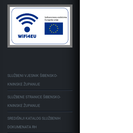
SLUŽBENI VJESNIK ŠIBENSKO-
KNINSKE ŽUPANIJE
SLUŽBENE STRANICE ŠIBENSKO-
KNINSKE ŽUPANIJE
SREDIŠNJI KATALOG SLUŽBENIH
DOKUMENATA RH