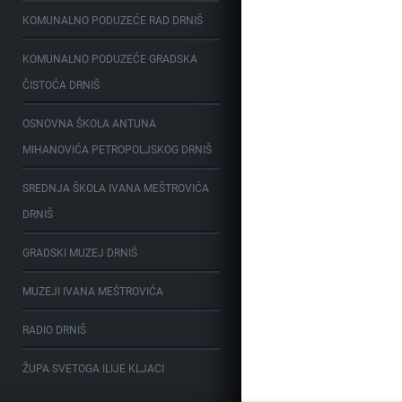
KOMUNALNO PODUZEĆE RAD DRNIŠ
KOMUNALNO PODUZEĆE GRADSKA
ČISTOĆA DRNIŠ
OSNOVNA ŠKOLA ANTUNA
MIHANOVIĆA PETROPOLJSKOG DRNIŠ
SREDNJA ŠKOLA IVANA MEŠTROVIĆA
DRNIŠ
GRADSKI MUZEJ DRNIŠ
MUZEJI IVANA MEŠTROVIĆA
RADIO DRNIŠ
ŽUPA SVETOGA ILIJE KLJACI