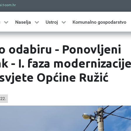
i.t-com.hr
Traži
ć
Naselja
Ustroj
Komunalno gospodarstvo
o odabiru - Ponovljeni
 - I. faza modernizacij
asvjete Općine Ružić
022.