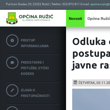
Put kroz Gradac 25, 22322 Ružić | Telefon: 022/872-811 E-mail:
opcina-ruzic@s
Novosti
Općina Ruži
Odluka 
PRISTUP
INFORMACIJAMA
postupak
javne r
PREDSTAVKE I
PRITUŽBE, ETIČKI
KODEKS
ČETVRTAK, 03.11.2
IZJAVA O
PRISTUPAČNOSTI