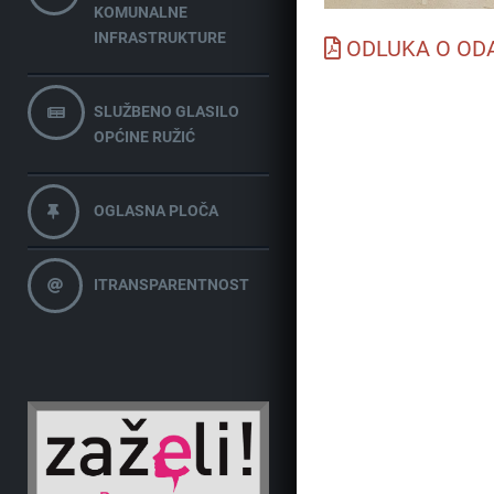
KOMUNALNE
INFRASTRUKTURE
ODLUKA O OD
SLUŽBENO GLASILO
OPĆINE RUŽIĆ
OGLASNA PLOČA
ITRANSPARENTNOST