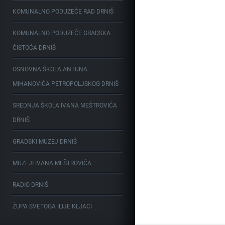
KOMUNALNO PODUZEĆE RAD DRNIŠ
KOMUNALNO PODUZEĆE GRADSKA
ČISTOĆA DRNIŠ
OSNOVNA ŠKOLA ANTUNA
MIHANOVIĆA PETROPOLJSKOG DRNIŠ
SREDNJA ŠKOLA IVANA MEŠTROVIĆA
DRNIŠ
GRADSKI MUZEJ DRNIŠ
MUZEJI IVANA MEŠTROVIĆA
RADIO DRNIŠ
ŽUPA SVETOGA ILIJE KLJACI