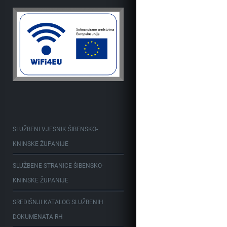
SLUŽBENI VJESNIK ŠIBENSKO-
KNINSKE ŽUPANIJE
SLUŽBENE STRANICE ŠIBENSKO-
KNINSKE ŽUPANIJE
SREDIŠNJI KATALOG SLUŽBENIH
DOKUMENATA RH