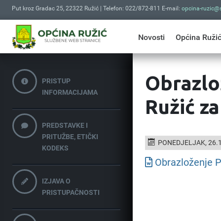
Put kroz Gradac 25, 22322 Ružić | Telefon: 022/872-811 E-mail:
opcina-ruzic@s
Novosti
Općina Ruži
Obrazlo
PRISTUP
INFORMACIJAMA
Ružić z
PREDSTAVKE I
PRITUŽBE, ETIČKI
PONEDJELJAK, 26.1
KODEKS
Obrazloženje P
IZJAVA O
PRISTUPAČNOSTI