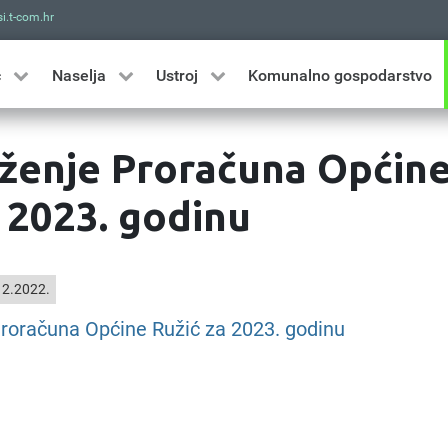
i.t-com.hr
Traži
ć
Naselja
Ustroj
Komunalno gospodarstvo
ženje Proračuna Općin
a 2023. godinu
2.2022.
roračuna Općine Ružić za 2023. godinu