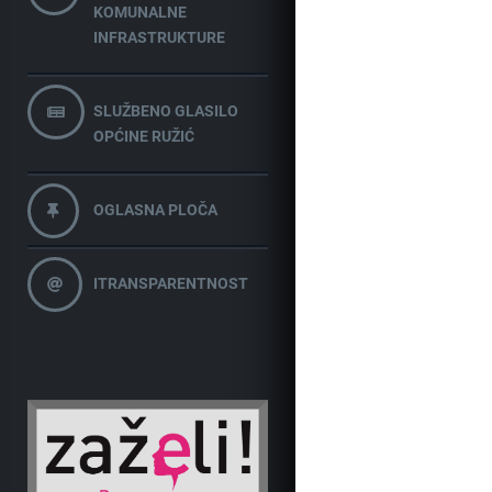
KOMUNALNE
INFRASTRUKTURE
SLUŽBENO GLASILO
OPĆINE RUŽIĆ
OGLASNA PLOČA
ITRANSPARENTNOST