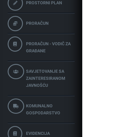
PROSTORNI PLAN
PRORAČUN
PRORAČUN - VODIČ ZA
GRAĐANE
SAVJETOVANJE SA
ZAINTERESIRANOM
JAVNOŠĆU
KOMUNALNO
GOSPODARSTVO
EVIDENCIJA