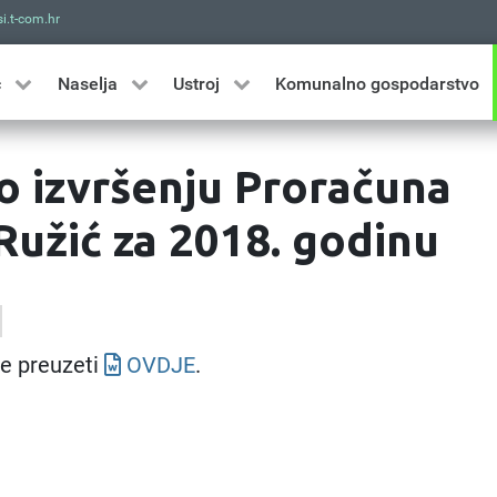
i.t-com.hr
Traži
ć
Naselja
Ustroj
Komunalno gospodarstvo
o izvršenju Proračuna
Ružić za 2018. godinu
e preuzeti
OVDJE
.