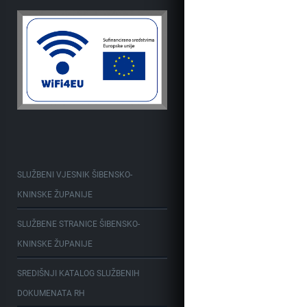
SLUŽBENI VJESNIK ŠIBENSKO-
KNINSKE ŽUPANIJE
SLUŽBENE STRANICE ŠIBENSKO-
KNINSKE ŽUPANIJE
SREDIŠNJI KATALOG SLUŽBENIH
DOKUMENATA RH