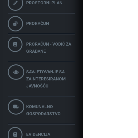
PROSTORNI PLAN
PRORAČUN
PRORAČUN - VODIČ ZA
GRAĐANE
SAVJETOVANJE SA
ZAINTERESIRANOM
JAVNOŠĆU
KOMUNALNO
GOSPODARSTVO
EVIDENCIJA