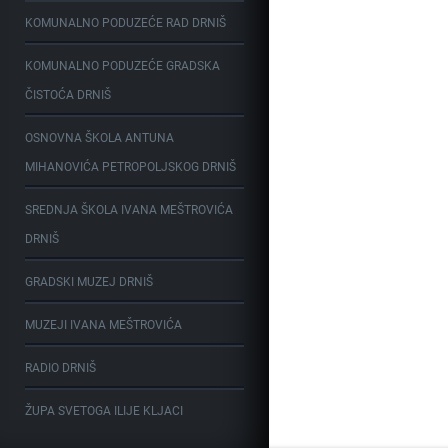
KOMUNALNO PODUZEĆE RAD DRNIŠ
KOMUNALNO PODUZEĆE GRADSKA
ČISTOĆA DRNIŠ
OSNOVNA ŠKOLA ANTUNA
MIHANOVIĆA PETROPOLJSKOG DRNIŠ
SREDNJA ŠKOLA IVANA MEŠTROVIĆA
DRNIŠ
GRADSKI MUZEJ DRNIŠ
MUZEJI IVANA MEŠTROVIĆA
RADIO DRNIŠ
ŽUPA SVETOGA ILIJE KLJACI