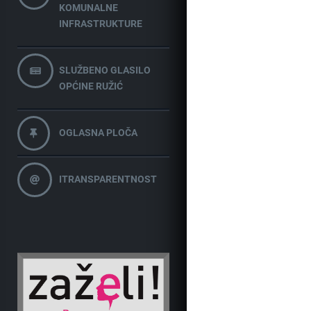
KOMUNALNE
INFRASTRUKTURE
SLUŽBENO GLASILO
OPĆINE RUŽIĆ
OGLASNA PLOČA
ITRANSPARENTNOST