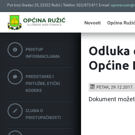
Put kroz Gradac 25, 22322 Ružić | Telefon: 022/872-811 E-mail:
opcina-ruzic@s
Novosti
Općina Ruži
Odluka 
PRISTUP
INFORMACIJAMA
Općine 
PREDSTAVKE I
PRITUŽBE, ETIČKI
PETAK, 29.12.2017.
KODEKS
Dokument možet
IZJAVA O
PRISTUPAČNOSTI