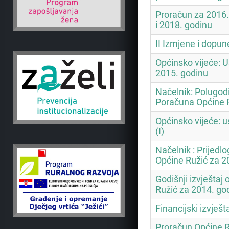
Proračun za 2016.
i 2018. godinu
II Izmjene i dopu
Općinsko vijeće: U
2015. godinu
Načelnik: Polugodiš
Poračuna Općine R
Općinsko vijeće: 
(I)
Načelnik : Prijedl
Općine Ružić za 20
Godišnji izvještaj
Ružić za 2014. go
Financijski izvješt
Proračun Općine R