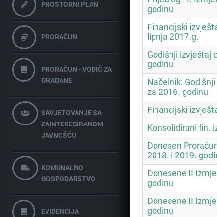
PROSTORNI PLAN
godinu
Financijski izvješt
lipnja 2017.g.
PRORAČUN
Godišnji izvještaj
godinu
PRORAČUN - VODIČ ZA
GRAĐANE
Načelnik: Godišnji
za 2016. godinu
Financijski izvješ
SAVJETOVANJE SA
ZAINTERESIRANOM
Konsolidirani fin. 
JAVNOŠĆU
Donesen Proračun 
2018. i 2019. godi
KOMUNALNO
Donesene II Izmje
GOSPODARSTVO
godinu
Donesene II Izmje
godinu
EVIDENCIJA