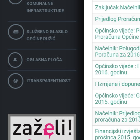
KOMUNALNE
Zaključak Načelni
INFRASTRUKTURE
Prijedlog Proraču
Općinsko vijeće: Po
SLUŽBENO GLASILO
Proračuna Općine 
OPĆINE RUŽIĆ
Načelnik: Polugodiš
Poračuna za 2016
OGLASNA PLOČA
Općinsko vijeće : 
2016. godinu
ITRANSPARENTNOST
I Izmjene i dopun
Općinsko vijeće: G
2015. godinu
Načelnik: Prijedlo
proračuna za 2015
Financijski izvješta
prosinca 2015. go