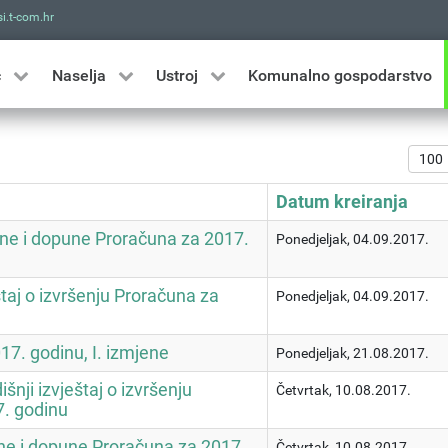
i.t-com.hr
Traži
ć
Naselja
Ustroj
Komunalno gospodarstvo
Prika
Datum kreiranja
ne i dopune Proračuna za 2017.
Ponedjeljak, 04.09.2017.
štaj o izvršenju Proračuna za
Ponedjeljak, 04.09.2017.
17. godinu, I. izmjene
Ponedjeljak, 21.08.2017.
išnji izvještaj o izvršenju
Četvrtak, 10.08.2017.
. godinu
jene i dopune Proračuna za 2017.
Četvrtak, 10.08.2017.