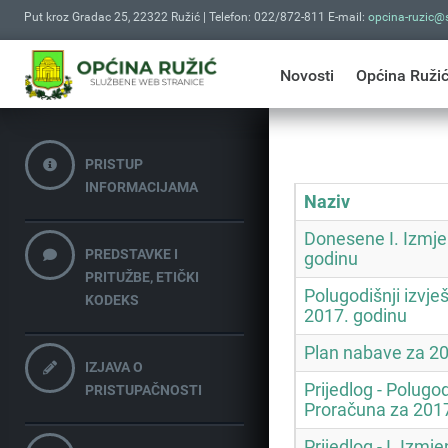
Put kroz Gradac 25, 22322 Ružić | Telefon: 022/872-811 E-mail:
opcina-ruzic@s
Novosti
Općina Ruži
PRISTUP
INFORMACIJAMA
Naziv
Donesene I. Izmje
PREDSTAVKE I
godinu
PRITUŽBE, ETIČKI
Polugodišnji izvje
KODEKS
2017. godinu
Plan nabave za 20
IZJAVA O
Prijedlog - Polugod
PRISTUPAČNOSTI
Proračuna za 2017
Prijedlog - I. Izm