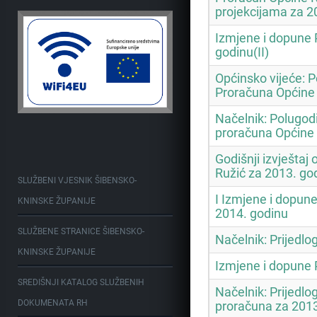
projekcijama za 2
Izmjene i dopune 
godinu(II)
Općinsko vijeće: Po
Proračuna Općine 
Načelnik: Polugodiš
proračuna Općine
Godišnji izvještaj
Ružić za 2013. go
SLUŽBENI VJESNIK ŠIBENSKO-
I Izmjene i dopun
KNINSKE ŽUPANIJE
2014. godinu
SLUŽBENE STRANICE ŠIBENSKO-
Načelnik: Prijedlo
KNINSKE ŽUPANIJE
Izmjene i dopune 
SREDIŠNJI KATALOG SLUŽBENIH
Načelnik: Prijedlo
DOKUMENATA RH
proračuna za 2013