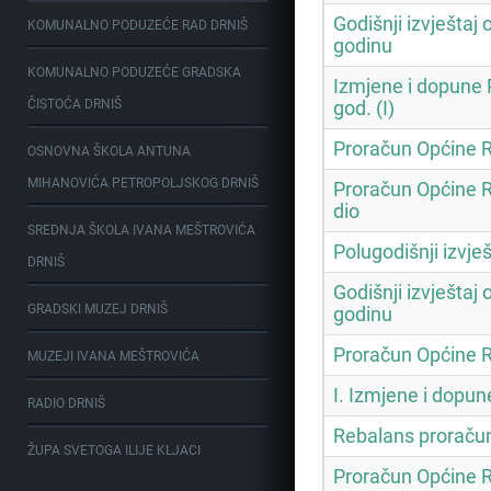
Godišnji izvještaj
KOMUNALNO PODUZEĆE RAD DRNIŠ
godinu
KOMUNALNO PODUZEĆE GRADSKA
Izmjene i dopune 
ČISTOĆA DRNIŠ
god. (I)
Proračun Općine Ru
OSNOVNA ŠKOLA ANTUNA
MIHANOVIĆA PETROPOLJSKOG DRNIŠ
Proračun Općine R
dio
SREDNJA ŠKOLA IVANA MEŠTROVIĆA
Polugodišnji izvješ
DRNIŠ
Godišnji izvještaj
GRADSKI MUZEJ DRNIŠ
godinu
Proračun Općine R
MUZEJI IVANA MEŠTROVIĆA
I. Izmjene i dopu
RADIO DRNIŠ
Rebalans proračun
ŽUPA SVETOGA ILIJE KLJACI
Proračun Općine R