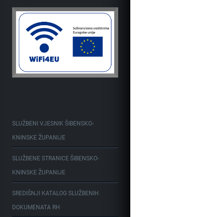
SLUŽBENI VJESNIK ŠIBENSKO-
KNINSKE ŽUPANIJE
SLUŽBENE STRANICE ŠIBENSKO-
KNINSKE ŽUPANIJE
SREDIŠNJI KATALOG SLUŽBENIH
DOKUMENATA RH