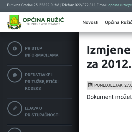
Put kroz Gradac 25, 22322 Ružić | Telefon: 022/872-811 E-mail:
opcina-ruzic@s
Novosti
Općina Ruži
Izmjene
PRISTUP
INFORMACIJAMA
za 2012.
PREDSTAVKE I
PRITUŽBE, ETIČKI
PONEDJELJAK, 27.0
KODEKS
Dokument možet
IZJAVA O
PRISTUPAČNOSTI