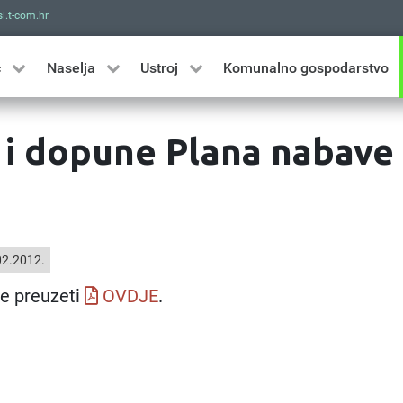
i.t-com.hr
Traži
ć
Naselja
Ustroj
Komunalno gospodarstvo
 i dopune Plana nabave
2.2012.
e preuzeti
OVDJE
.