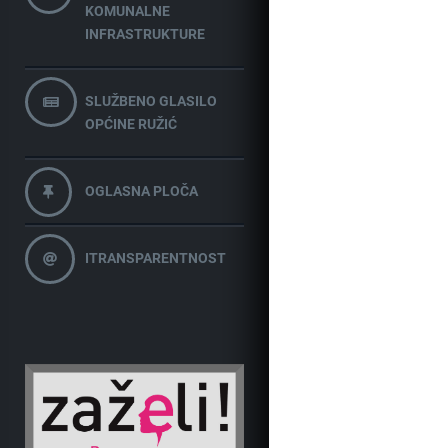
KOMUNALNE
INFRASTRUKTURE
SLUŽBENO GLASILO
OPĆINE RUŽIĆ
OGLASNA PLOČA
ITRANSPARENTNOST