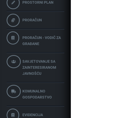
PROSTORNI PLAN
PRORAČUN
PRORAČUN - VODIČ ZA
GRAĐANE
SAVJETOVANJE SA
ZAINTERESIRANOM
JAVNOŠĆU
KOMUNALNO
GOSPODARSTVO
EVIDENCIJA