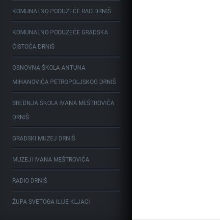
KOMUNALNO PODUZEĆE RAD DRNIŠ
KOMUNALNO PODUZEĆE GRADSKA
ČISTOĆA DRNIŠ
OSNOVNA ŠKOLA ANTUNA
MIHANOVIĆA PETROPOLJSKOG DRNIŠ
SREDNJA ŠKOLA IVANA MEŠTROVIĆA
DRNIŠ
GRADSKI MUZEJ DRNIŠ
MUZEJI IVANA MEŠTROVIĆA
RADIO DRNIŠ
ŽUPA SVETOGA ILIJE KLJACI