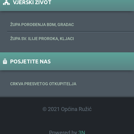
VJERSKI ŽIVOT
ŽUPA POROĐENJA BDM, GRADAC
ŽUPA SV. ILIJE PROROKA, KLJACI
POSJETITE NAS
CRKVA PRESVETOG OTKUPITELJA
© 2021 Općina Ružić
Powered by
3N