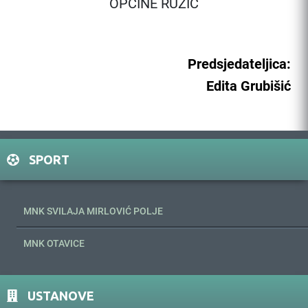
OPĆINE RUŽIĆ
Predsjedateljica:
Edita Grubišić
SPORT
MNK SVILAJA MIRLOVIĆ POLJE
MNK OTAVICE
USTANOVE