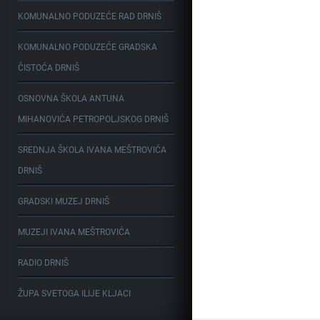
KOMUNALNO PODUZEĆE RAD DRNIŠ
KOMUNALNO PODUZEĆE GRADSKA
ČISTOĆA DRNIŠ
OSNOVNA ŠKOLA ANTUNA
MIHANOVIĆA PETROPOLJSKOG DRNIŠ
SREDNJA ŠKOLA IVANA MEŠTROVIĆA
DRNIŠ
GRADSKI MUZEJ DRNIŠ
MUZEJI IVANA MEŠTROVIĆA
RADIO DRNIŠ
ŽUPA SVETOGA ILIJE KLJACI