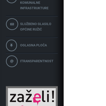
KOMUNALNE
INFRASTRUKTURE
SLUŽBENO GLASILO
OPĆINE RUŽIĆ
OGLASNA PLOČA
ITRANSPARENTNOST