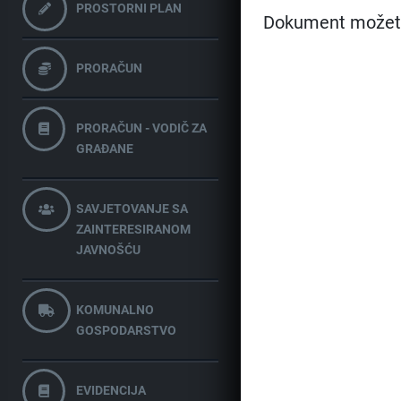
PROSTORNI PLAN
Dokument možet
PRORAČUN
PRORAČUN - VODIČ ZA
GRAĐANE
SAVJETOVANJE SA
ZAINTERESIRANOM
JAVNOŠĆU
KOMUNALNO
GOSPODARSTVO
EVIDENCIJA