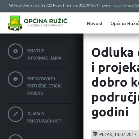
Put kroz Gradac 25, 22322 Ružić | Telefon: 022/872-811 E-mail:
opcina-ruzic@s
Novosti
Općina Ruži
Odluka 
PRISTUP
INFORMACIJAMA
i projek
dobro k
PREDSTAVKE I
PRITUŽBE, ETIČKI
područj
KODEKS
godini
IZJAVA O
PRISTUPAČNOSTI
PETAK, 14.07.2017.