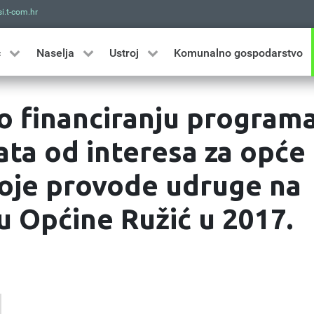
i.t-com.hr
Traži
ć
Naselja
Ustroj
Komunalno gospodarstvo
o financiranju program
ata od interesa za opće
oje provode udruge na
u Općine Ružić u 2017.