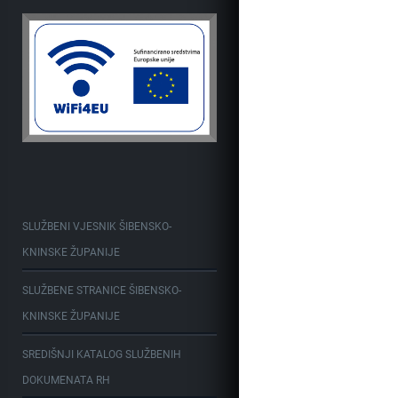
SLUŽBENI VJESNIK ŠIBENSKO-
KNINSKE ŽUPANIJE
SLUŽBENE STRANICE ŠIBENSKO-
KNINSKE ŽUPANIJE
SREDIŠNJI KATALOG SLUŽBENIH
DOKUMENATA RH