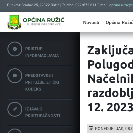
Put kroz Gradac 25, 22322 Ružić | Telefon: 022/872-811 E-mail:
opcina-ruzic@s
Novosti
Općina Ruži
Zaključ
PRISTUP
INFORMACIJAMA
Polugod
Načelni
PREDSTAVKE I
PRITUŽBE, ETIČKI
razdoblj
KODEKS
12. 202
IZJAVA O
PRISTUPAČNOSTI
PONEDJELJAK, 08.0