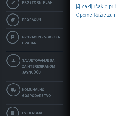
PROSTORNI PLAN
Zaključak o pr
Općine Ružić za r
PRORAČUN
PRORAČUN - VODIČ ZA
GRAĐANE
SAVJETOVANJE SA
ZAINTERESIRANOM
JAVNOŠĆU
KOMUNALNO
GOSPODARSTVO
EVIDENCIJA