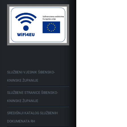
SLUŽBENI VJESNIK ŠIBENSKO-
KNINSKE ŽUPANIJE
SLUŽBENE STRANICE ŠIBENSKO-
KNINSKE ŽUPANIJE
SREDIŠNJI KATALOG SLUŽBENIH
DOKUMENATA RH