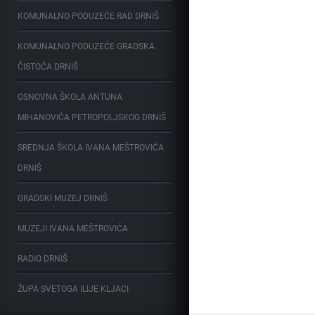
KOMUNALNO PODUZEĆE RAD DRNIŠ
KOMUNALNO PODUZEĆE GRADSKA
ČISTOĆA DRNIŠ
OSNOVNA ŠKOLA ANTUNA
MIHANOVIĆA PETROPOLJSKOG DRNIŠ
SREDNJA ŠKOLA IVANA MEŠTROVIĆA
DRNIŠ
GRADSKI MUZEJ DRNIŠ
MUZEJI IVANA MEŠTROVIĆA
RADIO DRNIŠ
ŽUPA SVETOGA ILIJE KLJACI