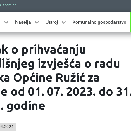
i.t-com.hr
Traži
ć
Naselja
Ustroj
Komunalno gospodarstvo
ak o prihvaćanju
išnjeg izvješća o radu
ka Općine Ružić za
e od 01. 07. 2023. do 31
3. godine
4.2024.