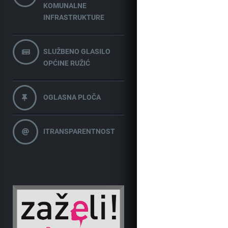
KOMUNALNE
INFRASTRUKTURE
SLUŽBENO GLASILO
OPĆINE RUŽIĆ
OGLASNA PLOČA
ITRANSPARENTNOST