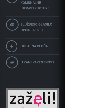
KOMUNALNE
INFRASTRUKTURE
SLUŽBENO GLASILO
OPĆINE RUŽIĆ
OGLASNA PLOČA
ITRANSPARENTNOST