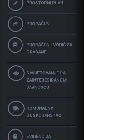
PROSTORNI PLAN
PRORAČUN
PRORAČUN - VODIČ ZA
GRAĐANE
SAVJETOVANJE SA
ZAINTERESIRANOM
JAVNOŠĆU
KOMUNALNO
GOSPODARSTVO
EVIDENCIJA