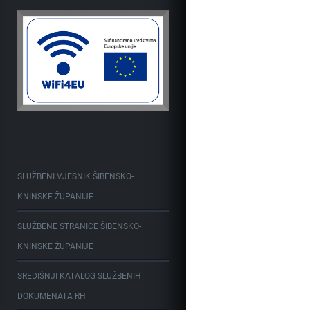
SLUŽBENI VJESNIK ŠIBENSKO-
KNINSKE ŽUPANIJE
SLUŽBENE STRANICE ŠIBENSKO-
KNINSKE ŽUPANIJE
SREDIŠNJI KATALOG SLUŽBENIH
DOKUMENATA RH