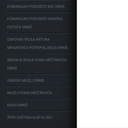
KOMUNALNO PODUZEĆE RAD DRNIŠ
KOMUNALNO PODUZEĆE GRADSKA
ČISTOĆA DRNIŠ
OSNOVNA ŠKOLA ANTUNA
MIHANOVIĆA PETROPOLJSKOG DRNIŠ
SREDNJA ŠKOLA IVANA MEŠTROVIĆA
DRNIŠ
GRADSKI MUZEJ DRNIŠ
MUZEJI IVANA MEŠTROVIĆA
RADIO DRNIŠ
ŽUPA SVETOGA ILIJE KLJACI