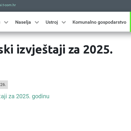
i.t-com.hr
Traži
ć
Naselja
Ustroj
Komunalno gospodarstvo
ski izvještaji za 2025.
026.
taji za 2025. godinu