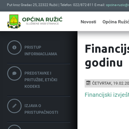
Put kroz Gradac 25, 22322 Ružić | Telefon: 022/872-811 E-mail:
opcina-ruzic@s
Novosti
Općina Ruži
Financij
PRISTUP
INFORMACIJAMA
godinu
PREDSTAVKE I
PRITUŽBE, ETIČKI
ČETVRTAK, 19.02.2
KODEKS
Financijski izvješ
IZJAVA O
PRISTUPAČNOSTI