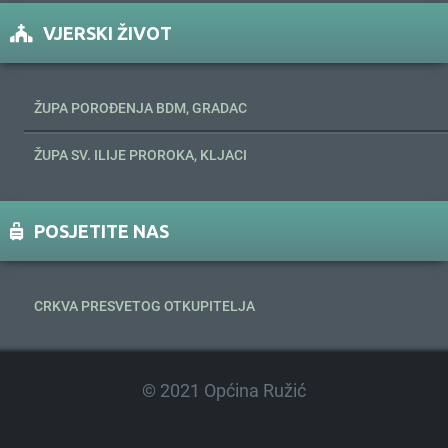
VJERSKI ŽIVOT
ŽUPA POROĐENJA BDM, GRADAC
ŽUPA SV. ILIJE PROROKA, KLJACI
POSJETITE NAS
CRKVA PRESVETOG OTKUPITELJA
© 2021 Općina Ružić