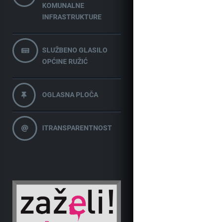
KOMUNALNE
INFRASTRUKTURE
SLUŽBENO GLASILO
OPĆINE RUŽIĆ
OGLASNA PLOČA
ITRANSPARENTNOST