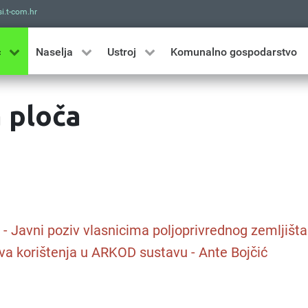
i.t-com.hr
Traži
ć
Naselja
Ustroj
Komunalno gospodarstvo
 ploča
. - Javni poziv vlasnicima poljoprivrednog zemljišta
va korištenja u ARKOD sustavu - Ante Bojčić