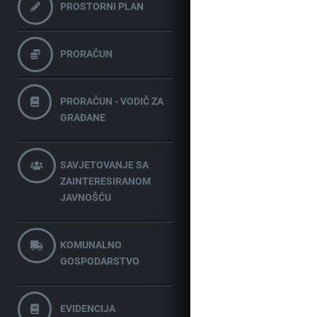
PROSTORNI PLAN
PRORAČUN
PRORAČUN - VODIČ ZA
GRAĐANE
SAVJETOVANJE SA
ZAINTERESIRANOM
JAVNOŠĆU
KOMUNALNO
GOSPODARSTVO
EVIDENCIJA