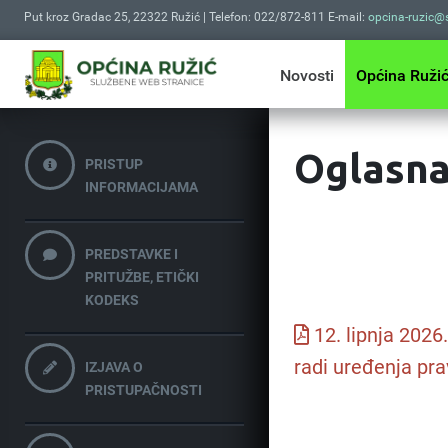
Put kroz Gradac 25, 22322 Ružić | Telefon: 022/872-811 E-mail:
opcina-ruzic@s
Novosti
Općina Ruži
Oglasna
PRISTUP
INFORMACIJAMA
PREDSTAVKE I
PRITUŽBE, ETIČKI
KODEKS
12. lipnja 2026
radi uređenja pra
IZJAVA O
PRISTUPAČNOSTI