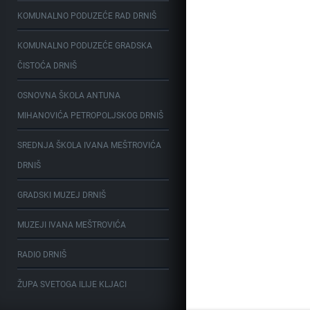
KOMUNALNO PODUZEĆE RAD DRNIŠ
KOMUNALNO PODUZEĆE GRADSKA
ČISTOĆA DRNIŠ
OSNOVNA ŠKOLA ANTUNA
MIHANOVIĆA PETROPOLJSKOG DRNIŠ
SREDNJA ŠKOLA IVANA MEŠTROVIĆA
DRNIŠ
GRADSKI MUZEJ DRNIŠ
MUZEJI IVANA MEŠTROVIĆA
RADIO DRNIŠ
ŽUPA SVETOGA ILIJE KLJACI