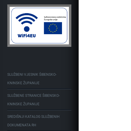
SLUŽBENI VJESNIK ŠIBENSKO-
KNINSKE ŽUPANIJE
SLUŽBENE STRANICE ŠIBENSKO-
KNINSKE ŽUPANIJE
SREDIŠNJI KATALOG SLUŽBENIH
DOKUMENATA RH