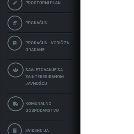
PROSTORNI PLAN
PRORAČUN
PRORAČUN - VODIČ ZA
GRAĐANE
SAVJETOVANJE SA
ZAINTERESIRANOM
JAVNOŠĆU
KOMUNALNO
GOSPODARSTVO
EVIDENCIJA