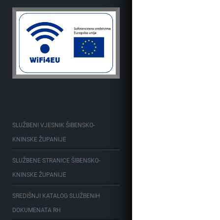
SLUŽBENI VJESNIK ŠIBENSKO-
KNINSKE ŽUPANIJE
SLUŽBENE STRANICE ŠIBENSKO-
KNINSKE ŽUPANIJE
SREDIŠNJI KATALOG SLUŽBENIH
DOKUMENATA RH