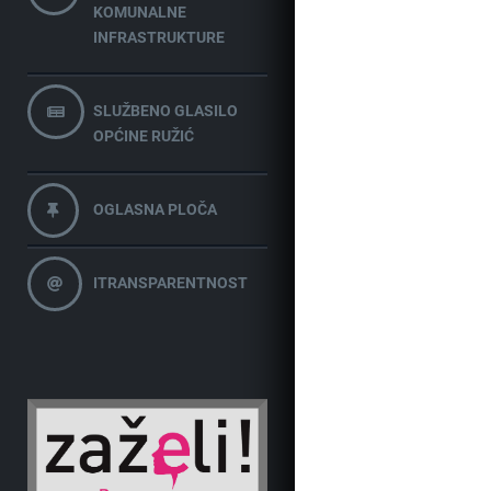
KOMUNALNE
INFRASTRUKTURE
SLUŽBENO GLASILO
OPĆINE RUŽIĆ
OGLASNA PLOČA
ITRANSPARENTNOST