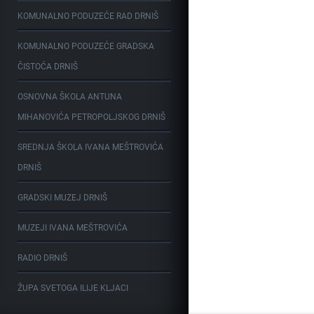
KOMUNALNO PODUZEĆE RAD DRNIŠ
KOMUNALNO PODUZEĆE GRADSKA
ČISTOĆA DRNIŠ
OSNOVNA ŠKOLA ANTUNA
MIHANOVIĆA PETROPOLJSKOG DRNIŠ
SREDNJA ŠKOLA IVANA MEŠTROVIĆA
DRNIŠ
GRADSKI MUZEJ DRNIŠ
MUZEJI IVANA MEŠTROVIĆA
RADIO DRNIŠ
ŽUPA SVETOGA ILIJE KLJACI