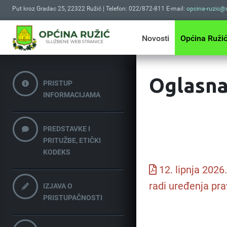
Put kroz Gradac 25, 22322 Ružić | Telefon: 022/872-811 E-mail:
opcina-ruzic@s
Novosti
Općina Ruži
Oglasna
PRISTUP
INFORMACIJAMA
PREDSTAVKE I
PRITUŽBE, ETIČKI
KODEKS
12. lipnja 2026
radi uređenja pra
IZJAVA O
PRISTUPAČNOSTI