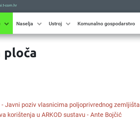
i.t-com.hr
Traži
ć
Naselja
Ustroj
Komunalno gospodarstvo
 ploča
. - Javni poziv vlasnicima poljoprivrednog zemljišta
va korištenja u ARKOD sustavu - Ante Bojčić