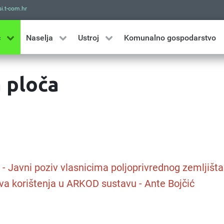
i.t-com.hr
Traži
ć
Naselja
Ustroj
Komunalno gospodarstvo
 ploča
. - Javni poziv vlasnicima poljoprivrednog zemljišta
va korištenja u ARKOD sustavu - Ante Bojčić