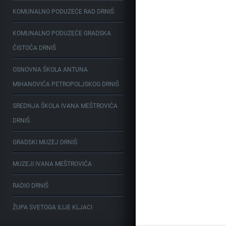
KOMUNALNO PODUZEĆE RAD DRNIŠ
KOMUNALNO PODUZEĆE GRADSKA
ČISTOĆA DRNIŠ
OSNOVNA ŠKOLA ANTUNA
MIHANOVIĆA PETROPOLJSKOG DRNIŠ
SREDNJA ŠKOLA IVANA MEŠTROVIĆA
DRNIŠ
GRADSKI MUZEJ DRNIŠ
MUZEJI IVANA MEŠTROVIĆA
RADIO DRNIŠ
ŽUPA SVETOGA ILIJE KLJACI