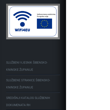
SLUŽBENI VJESNIK ŠIBENSKO-
KNINSKE ŽUPANIJE
SLUŽBENE STRANICE ŠIBENSKO-
KNINSKE ŽUPANIJE
SREDIŠNJI KATALOG SLUŽBENIH
DOKUMENATA RH