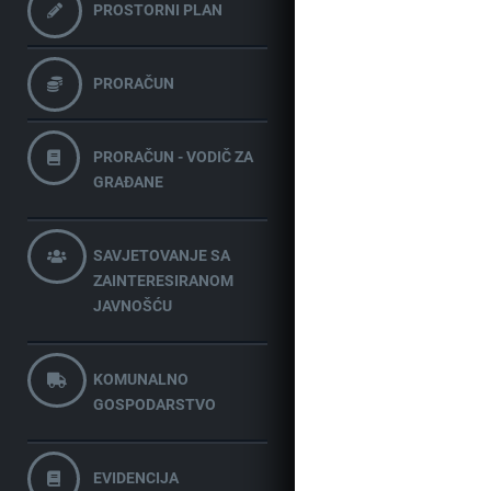
PROSTORNI PLAN
PRORAČUN
PRORAČUN - VODIČ ZA
GRAĐANE
SAVJETOVANJE SA
ZAINTERESIRANOM
JAVNOŠĆU
KOMUNALNO
GOSPODARSTVO
EVIDENCIJA