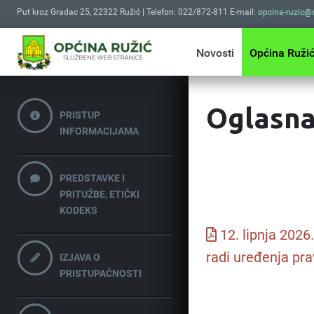
Put kroz Gradac 25, 22322 Ružić | Telefon: 022/872-811 E-mail:
opcina-ruzic@s
Novosti
Općina Ruži
Oglasna
PRISTUP
INFORMACIJAMA
PREDSTAVKE I
PRITUŽBE, ETIČKI
KODEKS
12. lipnja 2026
radi uređenja pra
IZJAVA O
PRISTUPAČNOSTI