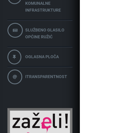
KOMUNALNE
INFRASTRUKTURE
SLUŽBENO GLASILO
OPĆINE RUŽIĆ
OGLASNA PLOČA
ITRANSPARENTNOST