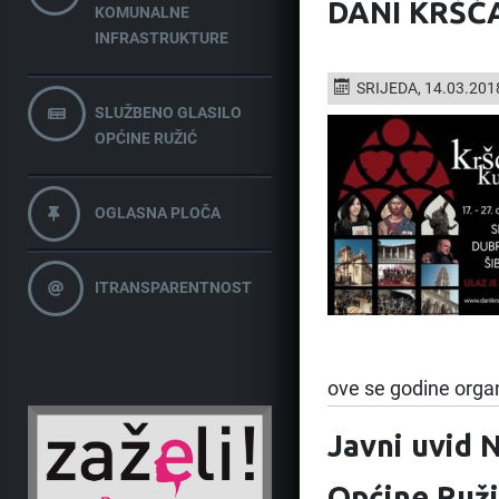
DANI KRŠĆ
KOMUNALNE
INFRASTRUKTURE
SRIJEDA, 14.03.201
SLUŽBENO GLASILO
OPĆINE RUŽIĆ
OGLASNA PLOČA
ITRANSPARENTNOST
ove se godine organ
Javni uvid 
Općine Ružić