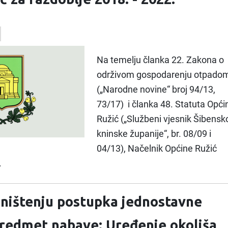
Na temelju članka 22. Zakona o
održivom gospodarenju otpado
(„Narodne novine“ broj 94/13,
73/17) i članka 48. Statuta Opći
Ružić („Službeni vjesnik Šibensk
kninske županije“, br. 08/09 i
04/13), Načelnik Općine Ružić
.
ništenju postupka jednostavne
redmet nabave: Uređenje okoliša