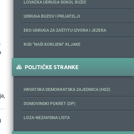
LOVAČKA UDRUGA SOKOL RUŽIĆ
UDRUGA BUZOV I PRIJATELJI
EKO UDRUGA ZA ZAŠTITU IZVORA I JEZERA
a
KUD "NAŠI KORIJENI" KLJAKE
o
POLITIČKE STRANKE
HRVATSKA DEMOKRATSKA ZAJEDNICA (HDZ)
ja,
DOMOVINSKI POKRET (DP)
m
LOZA-NEZAVISNA LISTA