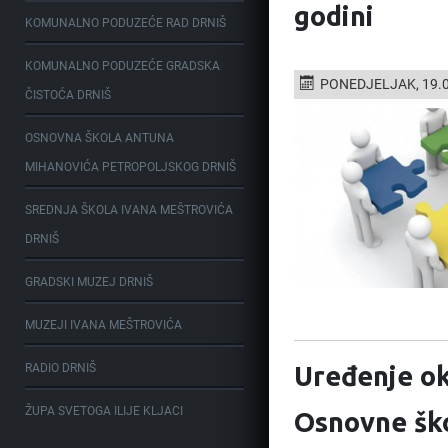
godini
KOMUNALNO PODUZEĆE RAD DRNIŠ
KOMUNALNO PODUZEĆE GRADSKA
PONEDJELJAK, 19.0
ČISTOĆA DRNIŠ
OSNOVNA ŠKOLA ANTUNA
MIHANOVIĆA PETROPOLJSKOG DRNIŠ
SREDNJA ŠKOLA IVANA MEŠTROVIĆA
DRNIŠ
GRADSKI MUZEJ DRNIŠ
MUZEJI IVANA MEŠTROVIĆA
RADIO DRNIŠ
Uređenje ok
ŽUPA SVETOGA ILIJE KLJACI
Osnovne ško