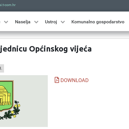
i.t-com.hr
Traži
ć
Naselja
Ustroj
Komunalno gospodarstvo
sjednicu Općinskog vijeća
8.
DOWNLOAD