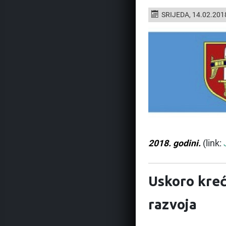
SRIJEDA, 14.02.201
2018. godini.
(link:
Uskoro kreć
razvoja