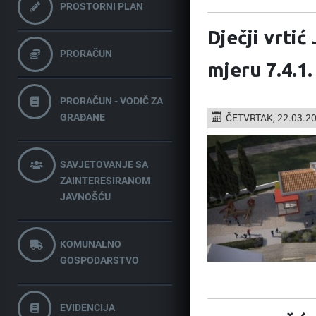
PROSTORNI PLAN
Dječji vrtić
PRORAČUN
mjeru 7.4.1.
PRORAČUN - VODIČ ZA
GRAĐANE
ČETVRTAK, 22.03.2
SAVJETOVANJE SA
ZAINTERESIRANOM
JAVNOŠĆU
KOMUNALNO
GOSPODARSTVO
EVIDENCIJA