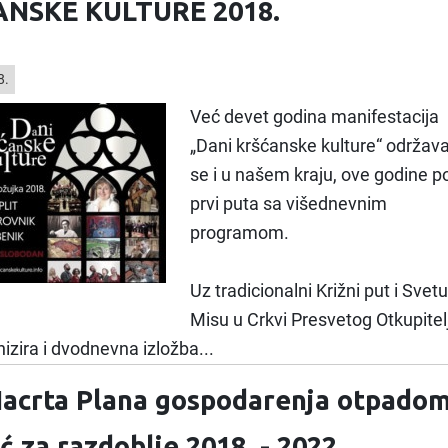
ANSKE KULTURE 2018.
8.
Već devet godina manifestacija
„Dani kršćanske kulture“ održav
se i u našem kraju, ove godine p
prvi puta sa višednevnim
programom.
Uz tradicionalni Križni put i Svetu
Misu u Crkvi Presvetog Otkupitel
izira i dvodnevna izložba...
Nacrta Plana gospodarenja otpado
 za razdoblje 2018. - 2022.