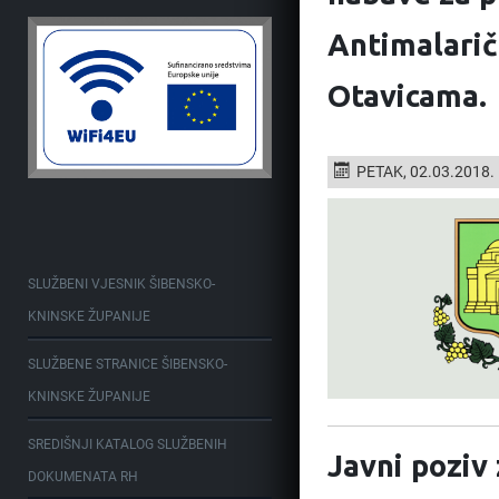
Antimalarič
Otavicama.
PETAK, 02.03.2018.
SLUŽBENI VJESNIK ŠIBENSKO-
KNINSKE ŽUPANIJE
SLUŽBENE STRANICE ŠIBENSKO-
KNINSKE ŽUPANIJE
SREDIŠNJI KATALOG SLUŽBENIH
Javni poziv 
DOKUMENATA RH