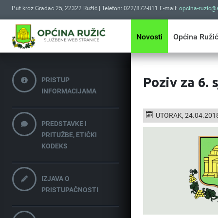
Put kroz Gradac 25, 22322 Ružić | Telefon: 022/872-811 E-mail:
opcina-ruzic@s
Novosti
Općina Ruži
Poziv za 6. 
PRISTUP
INFORMACIJAMA
UTORAK, 24.04.201
PREDSTAVKE I
PRITUŽBE, ETIČKI
KODEKS
IZJAVA O
PRISTUPAČNOSTI