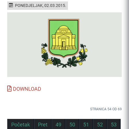
PONEDJELJAK, 02.03.2015.
DOWNLOAD
STRANICA 54 OD 69
Početak
Pret
49
50
51
52
53