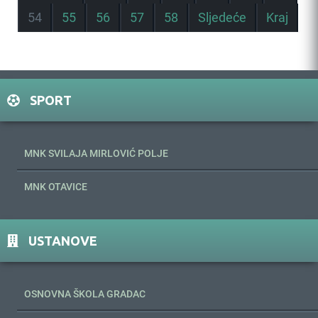
54
55
56
57
58
Sljedeće
Kraj
SPORT
MNK SVILAJA MIRLOVIĆ POLJE
MNK OTAVICE
USTANOVE
OSNOVNA ŠKOLA GRADAC