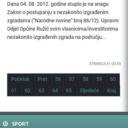
Dana 04. 08. 2012. godine stupio je na snagu
Zakon o postupanju s nezakonito izgrađenim
zgradama (“Narodne novine” broj 86/12). Upravni
Odjel Općine Ružić svim vlasnicima/investitorima
nezakonito izgrađenih zgrada na području...
STRANICA 61 OD 69
Početak
Pret
56
57
58
59
60
61
62
63
64
65
Sljedeće
Kraj
SPORT