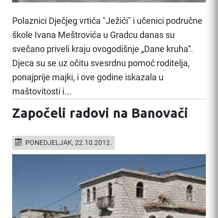
Polaznici Dječjeg vrtića "Ježići" i učenici područne
škole Ivana Meštrovića u Gradcu danas su
svečano priveli kraju ovogodišnje „Dane kruha“.
Djeca su se uz očitu svesrdnu pomoć roditelja,
ponajprije majki, i ove godine iskazala u
maštovitosti i...
Započeli radovi na Banovači
PONEDJELJAK, 22.10.2012.