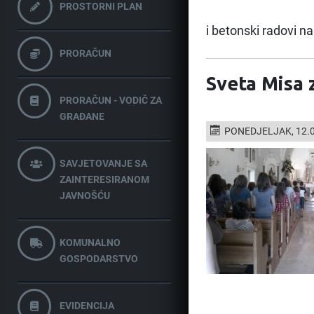
PROSTORNI PLAN
i betonski radovi n
PRORAČUN
Sveta Misa 
PRORAČUN - VODIČ ZA
GRAĐANE
PONEDJELJAK, 12.0
SAVJETOVANJE SA
ZAINTERESIRANOM
JAVNOŠĆU
KOMUNALNO
GOSPODARSTVO
EVIDENCIJA