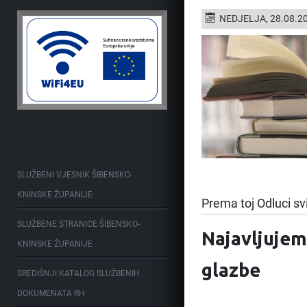
NEDJELJA, 28.08.2
SLUŽBENI VJESNIK ŠIBENSKO-
KNINSKE ŽUPANIJE
Prema toj Odluci s
SLUŽBENE STRANICE ŠIBENSKO-
Najavljujem
KNINSKE ŽUPANIJE
glazbe
SREDIŠNJI KATALOG SLUŽBENIH
DOKUMENATA RH