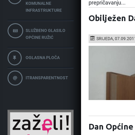
prepričavanju...
KOMUNALNE
INFRASTRUKTURE
Obilježen D
SLUŽBENO GLASILO
OPĆINE RUŽIĆ
SRIJEDA, 07.09.201
OGLASNA PLOČA
ITRANSPARENTNOST
Dan Općine