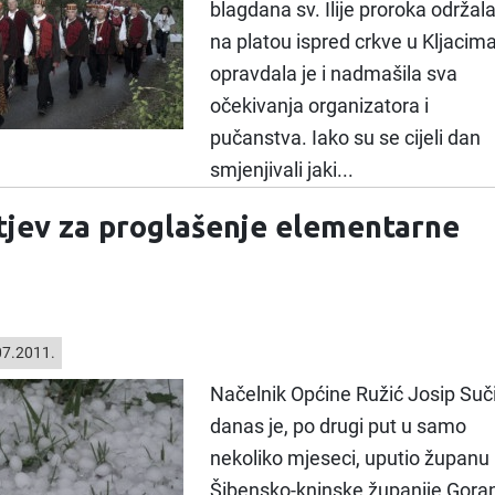
blagdana sv. Ilije proroka održal
na platou ispred crkve u Kljacima
opravdala je i nadmašila sva
očekivanja organizatora i
pučanstva. Iako su se cijeli dan
smjenjivali jaki...
jev za proglašenje elementarne
7.2011.
Načelnik Općine Ružić Josip Suč
danas je, po drugi put u samo
nekoliko mjeseci, uputio županu
Šibensko-kninske županije Gora