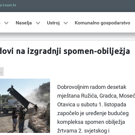
i.t-com.hr
Traži
ć
Naselja
Ustroj
Komunalno gospodarstvo
dovi na izgradnji spomen-obilježja
.
Dobrovoljnim radom desetak
mještana Ružića, Gradca, Moseć
Otavica u subotu 1. listopada
započelo je uređenje budućeg
kompleksa spomen obilježja
žrtvama 2. svjetskog i