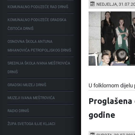
NEDJELJA, 31.07.2
KOMUNALNO PODUZEĆE RAD DRNIŠ
KOMUNALNO PODUZEĆE GRADSKA
ČISTOĆA DRNIŠ
OSNOVNA ŠKOLA ANTUNA
MIHANOVIĆA PETROPOLJSKOG DRNIŠ
SREDNJA ŠKOLA IVANA MEŠTROVIĆA
DRNIŠ
U folklornom dijelu
GRADSKI MUZEJ DRNIŠ
MUZEJI IVANA MEŠTROVIĆA
Proglašena
RADIO DRNIŠ
godine
ŽUPA SVETOGA ILIJE KLJACI