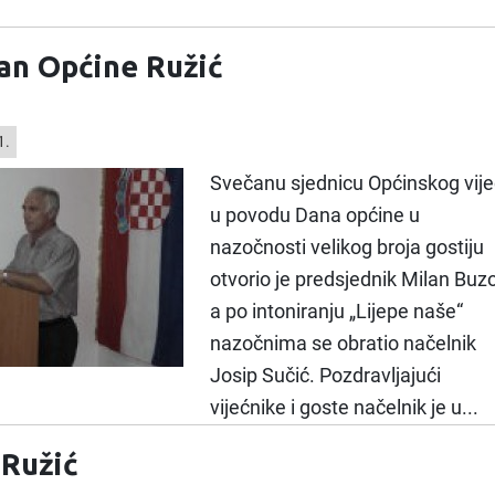
an Općine Ružić
1.
Svečanu sjednicu Općinskog vij
u povodu Dana općine u
nazočnosti velikog broja gostiju
otvorio je predsjednik Milan Buzo
a po intoniranju „Lijepe naše“
nazočnima se obratio načelnik
Josip Sučić. Pozdravljajući
vijećnike i goste načelnik je u...
 Ružić