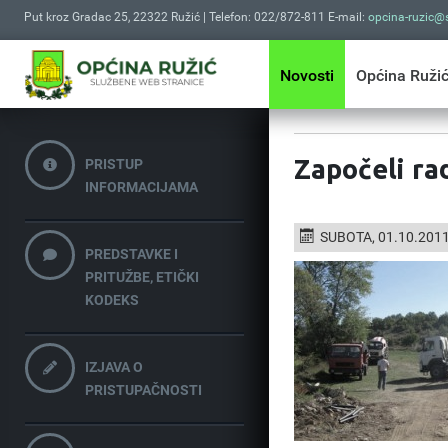
Put kroz Gradac 25, 22322 Ružić | Telefon: 022/872-811 E-mail:
opcina-ruzic@s
Novosti
Općina Ruži
Započeli ra
PRISTUP
INFORMACIJAMA
SUBOTA, 01.10.2011
PREDSTAVKE I
PRITUŽBE, ETIČKI
KODEKS
IZJAVA O
PRISTUPAČNOSTI