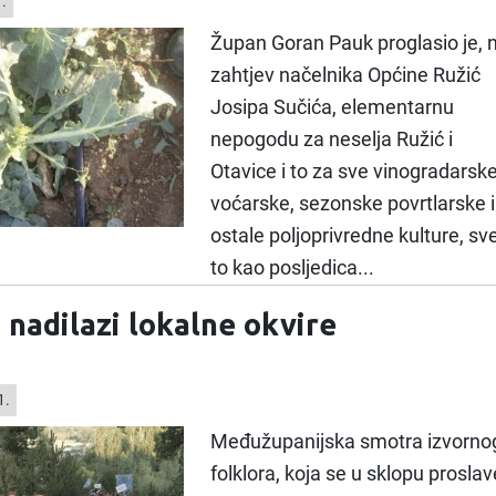
.
Župan Goran Pauk proglasio je, 
zahtjev načelnika Općine Ružić
Josipa Sučića, elementarnu
nepogodu za neselja Ružić i
Otavice i to za sve vinogradarske
voćarske, sezonske povrtlarske i
ostale poljoprivredne kulture, sv
to kao posljedica...
 nadilazi lokalne okvire
1.
Međužupanijska smotra izvorno
folklora, koja se u sklopu proslav