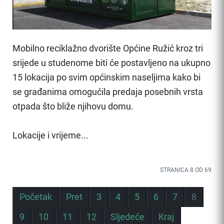
Mobilno reciklažno dvorište Općine Ružić kroz tri
srijede u studenome biti će postavljeno na ukupno
15 lokacija po svim općinskim naseljima kako bi
se građanima omogućila predaja posebnih vrsta
otpada što bliže njihovu domu.
Lokacije i vrijeme...
STRANICA 8 OD 69
Početak
Pret
3
4
5
6
7
8
9
10
11
12
Sljedeće
Kraj