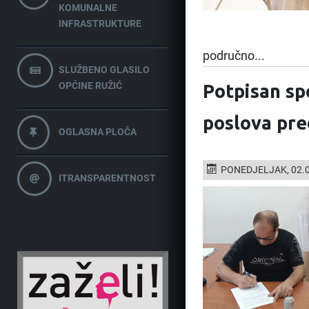
KOMUNALNE
INFRASTRUKTURE
područno...
SLUŽBENO GLASILO
OPĆINE RUŽIĆ
Potpisan sp
poslova pre
OGLASNA PLOČA
PONEDJELJAK, 02.0
ITRANSPARENTNOST