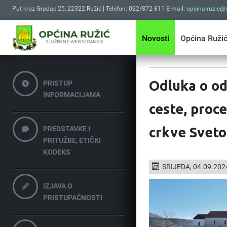
Put kroz Gradac 25, 22322 Ružić | Telefon: 022/872-811 E-mail:
opcina-ruzic@s
Novosti
Općina Ruži
Odluka o oda
PRISTUP
INFORMACIJAMA
ceste, proce
PREDSTAVKE I
crkve Svetog
PRITUŽBE, ETIČKI
KODEKS
SRIJEDA, 04.09.202
IZJAVA O
PRISTUPAČNOSTI