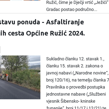
Ružić, čime je Dječji vrtić „Ježići“
Gradac postao područno...
stavu ponuda - Asfaltiranje
ih cesta Općine Ružić 2024.
Sukladno članku 12. stavak 1.,
članku 15. stavak 2. zakona o
javnoj nabavi („Narodne novine“,
broj 120/16), na temelju članka 7
Pravilnika o provedbi postupka
jednostavne nabave („Službeni
vjesnik Šibensko- kninske
županije“, broj 11/17 i 12/21) te..