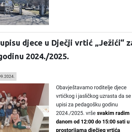
upisu djece u Dječji vrtić „Ježići“ z
odinu 2024./2025.
9.2024.
Obavještavamo roditelje djece
vrtićkog i jasličkog uzrasta da se
upisi za pedagošku godinu
2024./2025. vrše
svakim radim
danom od 12:00 do 15:00 sati u
prostorijama dječjeg vrtića