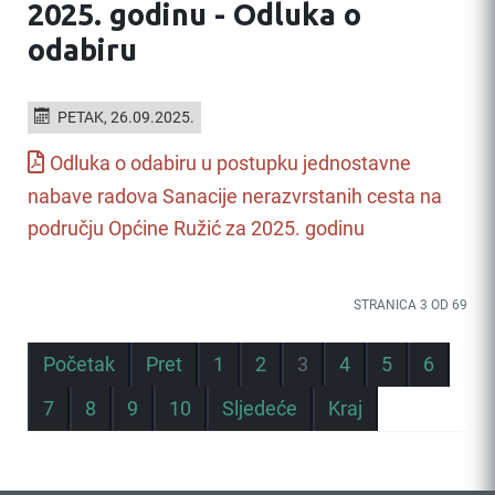
2025. godinu - Odluka o
odabiru
PETAK, 26.09.2025.
Odluka o odabiru u postupku jednostavne
nabave radova Sanacije nerazvrstanih cesta na
području Općine Ružić za 2025. godinu
STRANICA 3 OD 69
Početak
Pret
1
2
3
4
5
6
7
8
9
10
Sljedeće
Kraj