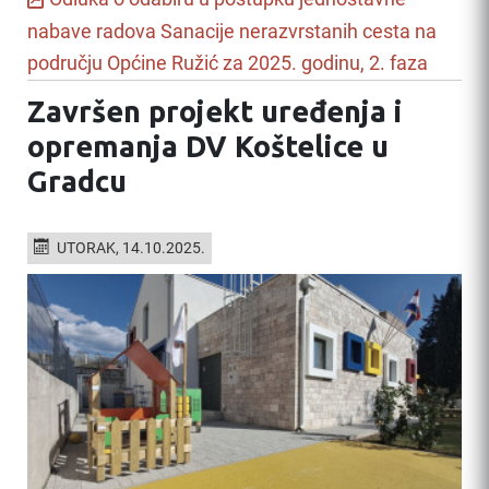
nabave radova Sanacije nerazvrstanih cesta na
području Općine Ružić za 2025. godinu, 2. faza
Završen projekt uređenja i
opremanja DV Koštelice u
Gradcu
UTORAK, 14.10.2025.