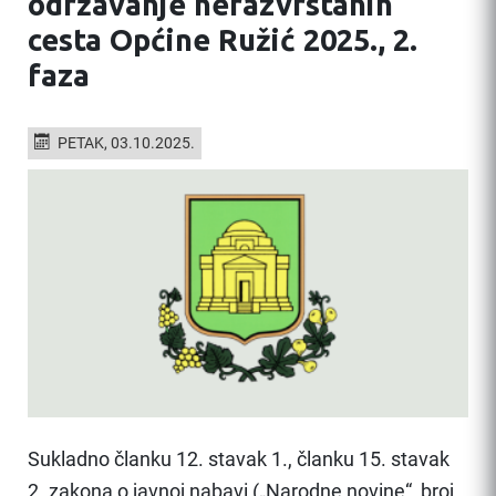
održavanje nerazvrstanih
cesta Općine Ružić 2025., 2.
faza
PETAK, 03.10.2025.
Sukladno članku 12. stavak 1., članku 15. stavak
2. zakona o javnoj nabavi („Narodne novine“, broj