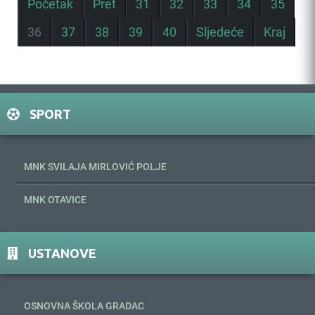
Početak
Pret
31
32
33
34
35
36
37
38
39
40
Sljedeće
Kraj
SPORT
MNK SVILAJA MIRLOVIĆ POLJE
MNK OTAVICE
USTANOVE
OSNOVNA ŠKOLA GRADAC