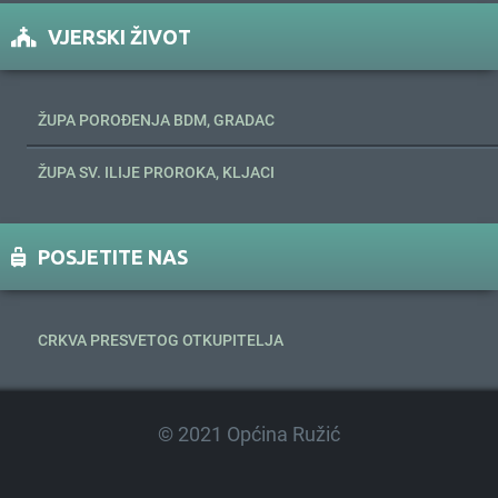
VJERSKI ŽIVOT
ŽUPA POROĐENJA BDM, GRADAC
ŽUPA SV. ILIJE PROROKA, KLJACI
POSJETITE NAS
CRKVA PRESVETOG OTKUPITELJA
© 2021 Općina Ružić