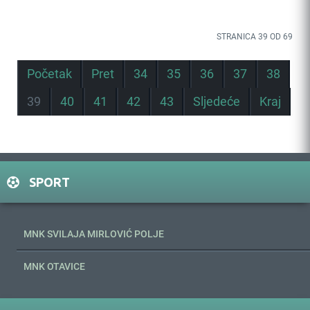
STRANICA 39 OD 69
Početak
Pret
34
35
36
37
38
39
40
41
42
43
Sljedeće
Kraj
SPORT
MNK SVILAJA MIRLOVIĆ POLJE
MNK OTAVICE